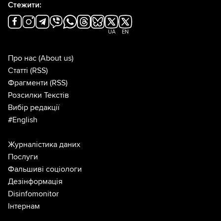
Стежити:
UA
EN
Про нас
(About us)
Статті
(RSS)
Фрагменти
(RSS)
Розсилки Текстів
Вибір редакції
#English
Журналістика даних
Послуги
Фальшиві соціологи
Дезінформація
Disinfomonitor
Інтернам