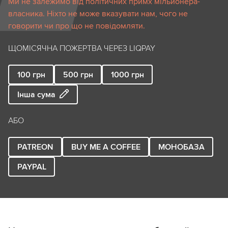
Ми не залежимо від політичних примх мільйонера-
власника. Ніхто не може вказувати нам, чого не
говорити чи про що не повідомляти.
ЩОМІСЯЧНА ПОЖЕРТВА ЧЕРЕЗ LIQPAY
100
грн
500
грн
1000
грн
Інша сума
АБО
PATREON
BUY ME A COFFEE
МОНОБАЗА
PAYPAL