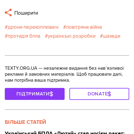
Поширити
дрони-перехоплювачі
повітряна війна
протидія бпла
українські розробки
шахеди
TEXTY.ORG.UA — незалежне видання без навʼязливої
реклами й замовних матеріалів. Щоб працювати далі,
нам потрібна ваша підтримка.
ПІДТРИМАТИ
DONATE
БІЛЬШЕ СТАТЕЙ
Український БПЛА «Лютий» став носієм ракет: