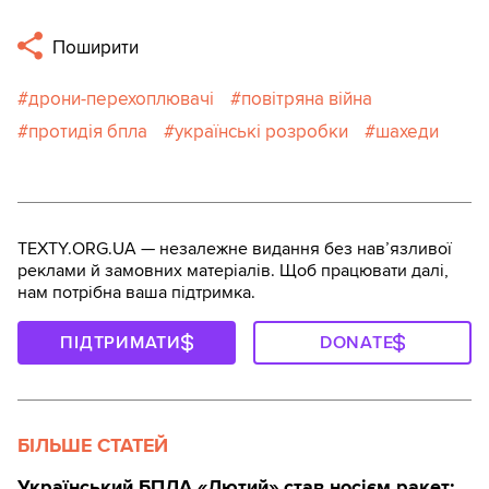
Поширити
дрони-перехоплювачі
повітряна війна
протидія бпла
українські розробки
шахеди
TEXTY.ORG.UA — незалежне видання без навʼязливої
реклами й замовних матеріалів. Щоб працювати далі,
нам потрібна ваша підтримка.
ПІДТРИМАТИ
DONATE
БІЛЬШЕ СТАТЕЙ
Український БПЛА «Лютий» став носієм ракет: