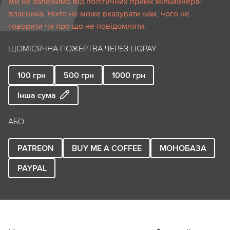
Ми не залежимо від політичних примх мільйонера-
власника. Ніхто не може вказувати нам, чого не
говорити чи про що не повідомляти.
ЩОМІСЯЧНА ПОЖЕРТВА ЧЕРЕЗ LIQPAY
100
грн
500
грн
1000
грн
Інша сума
АБО
PATREON
BUY ME A COFFEE
МОНОБАЗА
PAYPAL