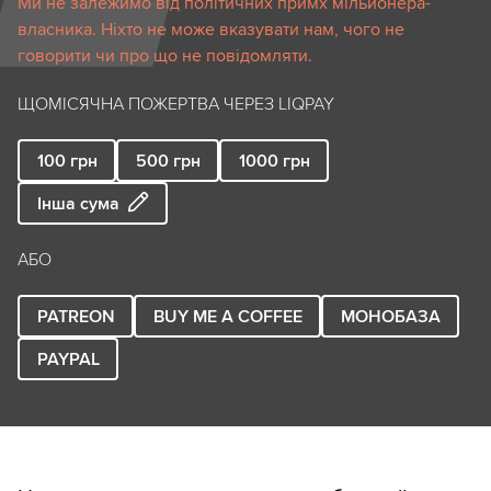
Ми не залежимо від політичних примх мільйонера-
власника. Ніхто не може вказувати нам, чого не
говорити чи про що не повідомляти.
ЩОМІСЯЧНА ПОЖЕРТВА ЧЕРЕЗ LIQPAY
100
грн
500
грн
1000
грн
Інша сума
АБО
PATREON
BUY ME A COFFEE
МОНОБАЗА
PAYPAL