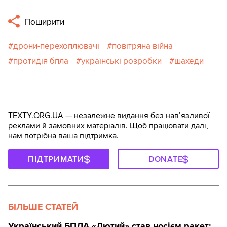
Поширити
дрони-перехоплювачі
повітряна війна
протидія бпла
українські розробки
шахеди
TEXTY.ORG.UA — незалежне видання без навʼязливої
реклами й замовних матеріалів. Щоб працювати далі,
нам потрібна ваша підтримка.
ПІДТРИМАТИ
DONATE
БІЛЬШЕ СТАТЕЙ
Український БПЛА «Лютий» став носієм ракет: