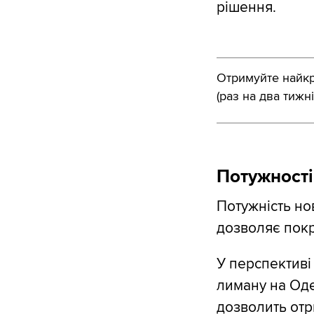
рішення.
Отримуйте найкра
(раз на два тижні
Потужності
Потужність нов
дозволяє покр
У перспективі
лиману на Оде
дозволить отр