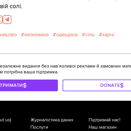
вій солі.
ництво
економіка
одещина
сіль
харчі
залежне видання без навʼязливої реклами й замовних мате
м потрібна ваша підтримка.
ДТРИМАТИ
DONATE
ut us)
Журналістика даних
Підтримай нас!
Послуги
Наш магазин