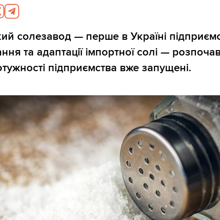
й солезавод — перше в Україні підприємс
ня та адаптації імпортної солі — розпоча
потужності підприємства вже запущені.