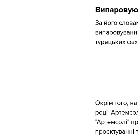
Випаровуют
За його слова
випаровування
турецьких фахів
Окрім того, н
році "Артемсол
"Артемсолі" п
проєктуванні 