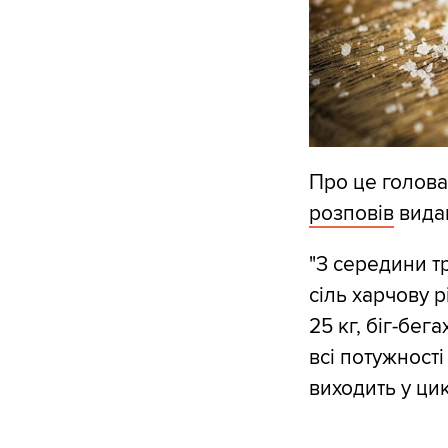
Про це голова
розповів
видан
"З середини т
сіль харчову р
25 кг, біг-бе
всі потужност
виходить у цик