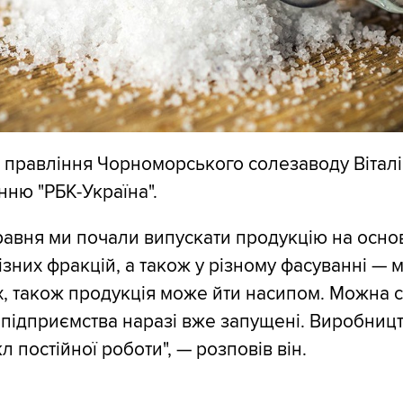
 правління Чорноморського солезаводу Вітал
ню "РБК-Україна".
равня ми почали випускати продукцію на основн
ізних фракцій, а також у різному фасуванні — 
гах, також продукція може йти насипом. Можна 
і підприємства наразі вже запущені. Виробниц
л постійної роботи", — розповів він.