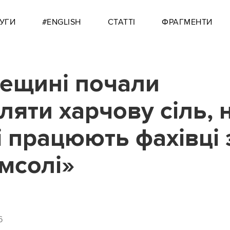
УГИ
#ENGLISH
СТАТТІ
ФРАГМЕНТИ
ещині почали
ляти харчову сіль, 
і працюють фахівці 
мсолі»
6