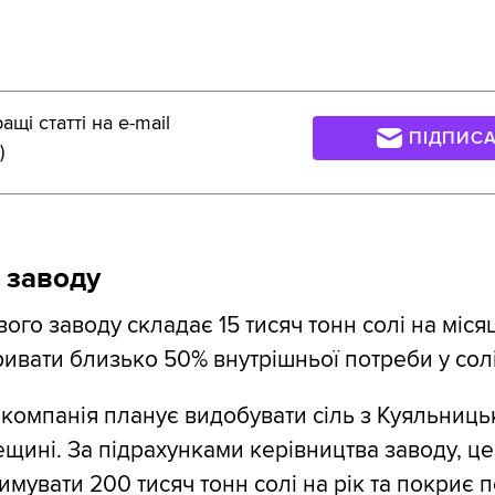
щі статті на e-mail
ПІДПИС
)
 заводу
ого заводу складає 15 тисяч тонн солі на міся
ивати близько 50% внутрішньої потреби у солі
 компанія планує видобувати сіль з Куяльниць
щині. За підрахунками керівництва заводу, це
имувати 200 тисяч тонн солі на рік та покриє 