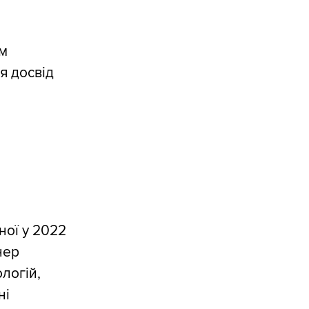
ом
я досвід
ної у 2022
нер
логій,
ні