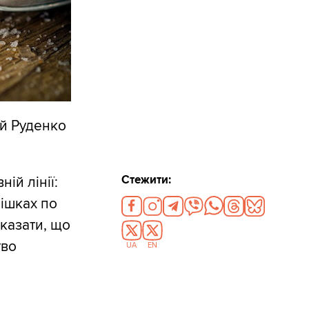
ій Руденко
Стежити:
ій лінії:
мішках по
сказати, що
тво
UA
EN