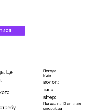
АТИСЯ
Погода
ць. Це
Київ
.
волог.:
тиск:
кого
вітер:
Погода на 10 днів від
потребу
sinoptik.ua