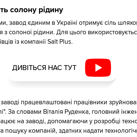
ь солону рідину
ми, завод єдиним в Україні отримує сіль шлях
 з солоної рідини. Для цього використовуєтьс
ців із компанії Salt Plus.
ДИВІТЬСЯ НАС ТУТ
а заводі працевлаштовані працівники зруйнова
і". За словами Віталія Руденка, головний інже
рацює на заводі, допомагаючи у розробці техно
та пошуку компаній, здатних надати технологіч