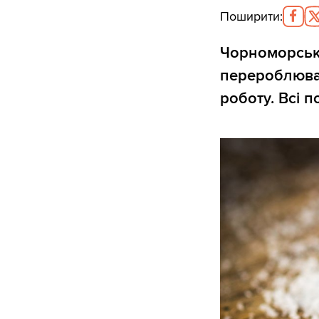
Поширити
:
Чорноморськи
перероблюван
роботу. Всі 