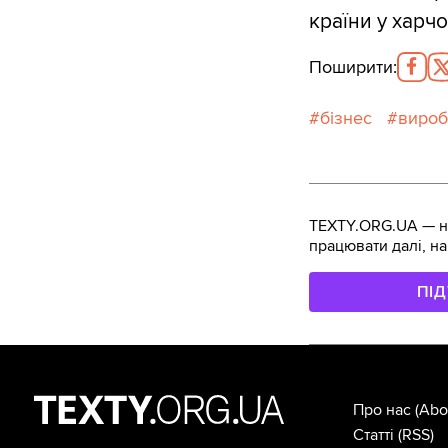
країни у харчо
Поширити
:
бізнес
вироб
TEXTY.ORG.UA — не
працювати далі, на
ПІ
Про нас
(Abo
Статті
(RSS)