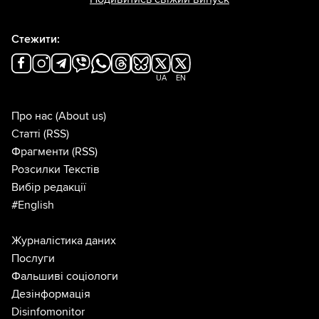
Стежити:
UA
EN
Про нас
(About us)
Статті
(RSS)
Фрагменти
(RSS)
Розсилки Текстів
Вибір редакції
#English
Журналістика даних
Послуги
Фальшиві соціологи
Дезінформація
Disinfomonitor