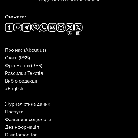
Стежити:
UA
EN
Про нас
(About us)
Статті
(RSS)
Фрагменти
(RSS)
Розсилки Текстів
Вибір редакції
#English
Журналістика даних
Послуги
Фальшиві соціологи
Дезінформація
Disinfomonitor