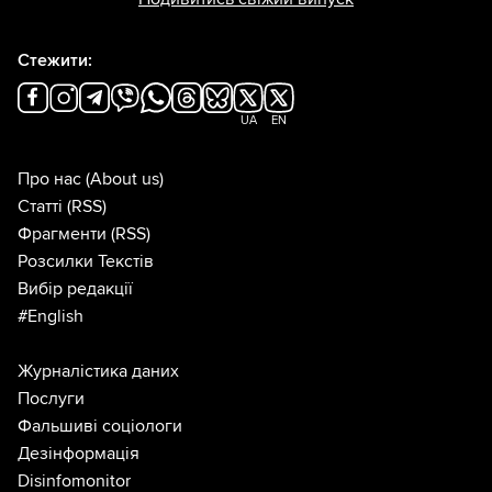
Стежити:
UA
EN
Про нас
(About us)
Статті
(RSS)
Фрагменти
(RSS)
Розсилки Текстів
Вибір редакції
#English
Журналістика даних
Послуги
Фальшиві соціологи
Дезінформація
Disinfomonitor