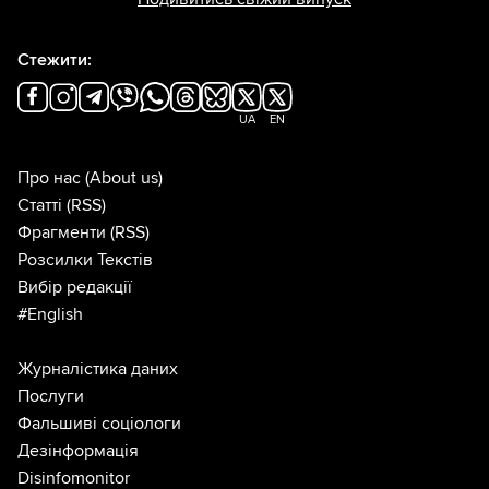
Стежити:
UA
EN
Про нас
(About us)
Статті
(RSS)
Фрагменти
(RSS)
Розсилки Текстів
Вибір редакції
#English
Журналістика даних
Послуги
Фальшиві соціологи
Дезінформація
Disinfomonitor