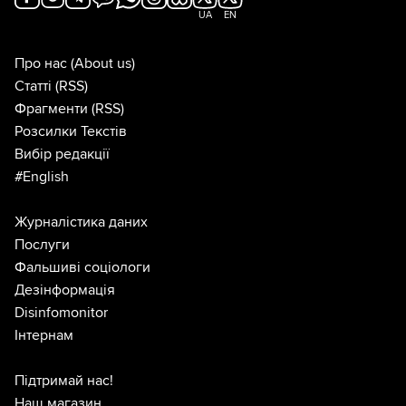
UA
EN
Про нас
(About us)
Статті
(RSS)
Фрагменти
(RSS)
Розсилки Текстів
Вибір редакції
#English
Журналістика даних
Послуги
Фальшиві соціологи
Дезінформація
Disinfomonitor
Інтернам
Підтримай нас!
Наш магазин