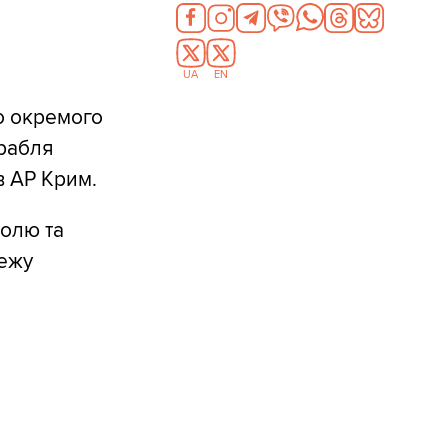
UA
EN
о окремого
рабля
в АР Крим.
олю та
бежу