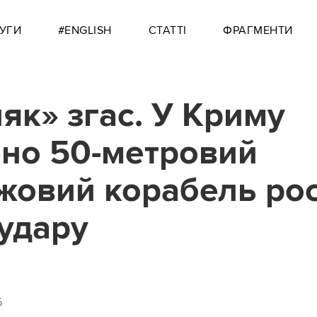
УГИ
#ENGLISH
СТАТТІ
ФРАГМЕНТИ
ляк» згас. У Криму
но 50-метровий
жовий корабель рос
 удару
5