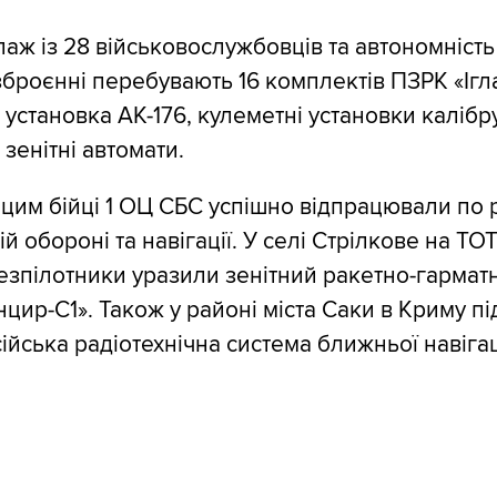
паж із 28 військовослужбовців та автономність
озброєнні перебувають 16 комплектів ПЗРК «Ігла
установка АК-176, кулеметні установки калібру
зенітні автомати.
цим бійці 1 ОЦ СБС успішно відпрацювали по 
й обороні та навігації. У селі Стрілкове на ТО
зпілотники уразили зенітний ракетно-гармат
цир-С1». Також у районі міста Саки в Криму пі
ійська радіотехнічна система ближньої навігац