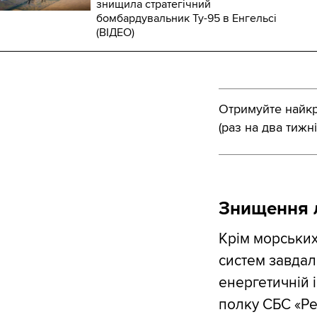
знищила стратегічний
бомбардувальник Ту-95 в Енгельсі
(ВІДЕО)
Отримуйте найкра
(раз на два тижні
Знищення л
Крім морських
систем завдал
енергетичній і
полку СБС «Ре