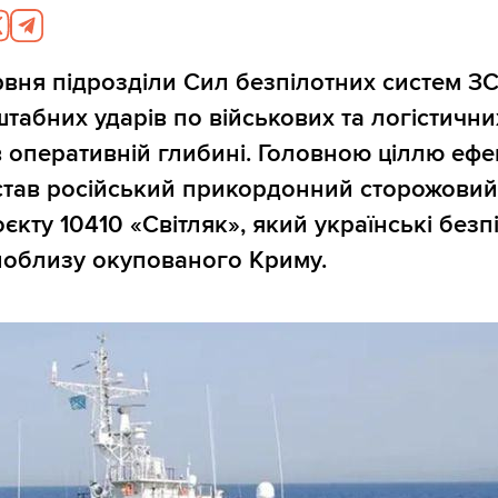
ервня підрозділи Сил безпілотних систем З
табних ударів по військових та логістични
 оперативній глибині. Головною ціллю ефе
 став російський прикордонний сторожовий
єкту 10410 «Світляк», який українські безп
поблизу окупованого Криму.