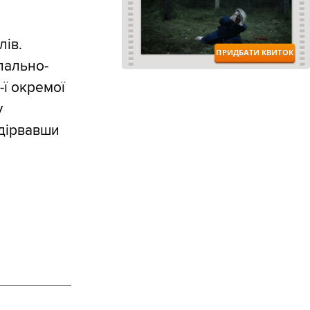
лів.
 пально-
ї окремої
у
ідірвавши