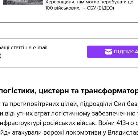
Херсонщини, там могло перебувати до
100 військових, — СБУ (ВIДЕО)
щі статті на e-mail
ПІДПИС
)
огістики, цистерн та трансформатор
 та протиповітряних цілей, підрозділи Сил без
и відчутних втрат логістичному забезпеченню 
нфраструктурі російських військ. Воїни 413-го
йд» атакували ворожі локомотиви у Владиславі