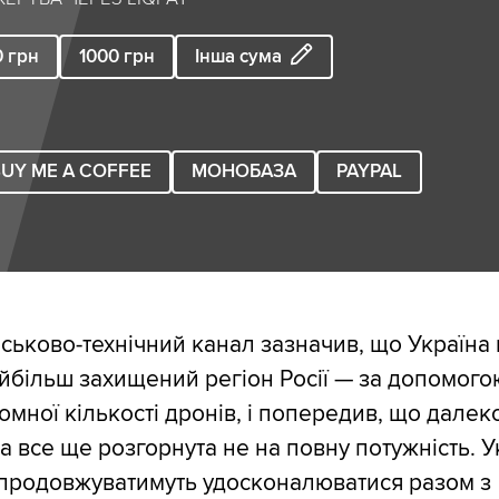
0
грн
1000
грн
Інша сума
UY ME A COFFEE
МОНОБАЗА
PAYPAL
йськово-технічний канал зазначив, що Україна
йбільш захищений регіон Росії — за допомого
омної кількості дронів, і попередив, що далек
а все ще розгорнута не на повну потужність. У
 продовжуватимуть удосконалюватися разом з