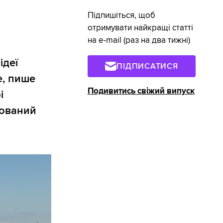
Підпишіться, щоб
отримувати найкращі статті
на e-mail (раз на два тижні)
ідеї
ПІДПИСАТИСЯ
е, пише
Подивитись свіжий випуск
і
тований