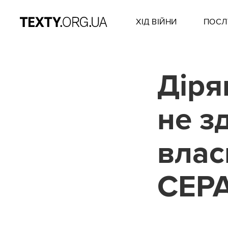
ХІД ВІЙНИ
ПОСЛ
Діря
не з
влас
CEP