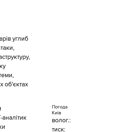
арів углиб
атаки,
структуру,
ку
теми,
х об'єктах
Погода
м
Київ
-аналітик
волог.:
ки
тиск: