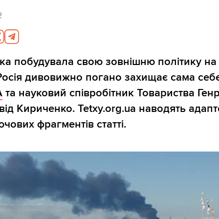
2
яка побудувала свою зовнішню політику на 
Росія дивовижно погано захищає сама себ
A
та науковий співробітник Товариства Генр
ід Кириченко. Tetxy.org.ua наводять адап
чових фрагментів статті.