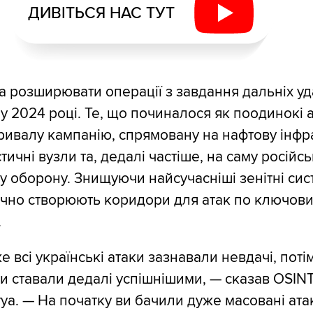
ДИВІТЬСЯ НАС ТУТ
а розширювати операції з завдання дальніх уд
ї у 2024 році. Те, що починалося як поодинокі 
ривалу кампанію, спрямовану на нафтову інфра
стичні вузли та, дедалі частіше, на саму російсь
у оборону. Знищуючи найсучасніші зенітні сис
ично створюють коридори для атак по ключови
.
 всі українські атаки зазнавали невдачі, поті
и ставали дедалі успішнішими, — сказав OSINT
а. — На початку ви бачили дуже масовані ата