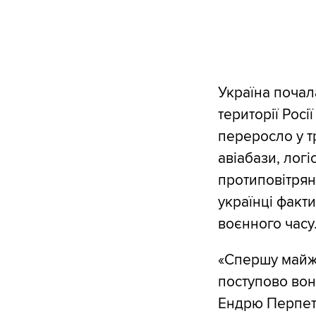
Україна почал
території Росі
переросло у т
авіабази, логі
протиповітрян
українці факт
воєнного часу
«Спершу майже
поступово вон
Ендрю Перпету