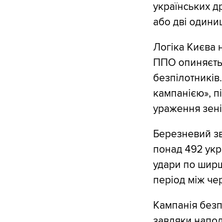
українських д
або дві одини
Логіка Києва 
ППО опиняєтьс
безпілотників
кампанією», пі
ураження зені
Березневий зв
понад 492 укр
удари по ширш
період між че
Кампанія безпі
завдяки напол