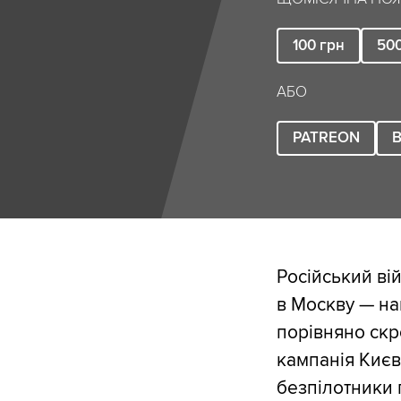
100
грн
50
АБО
PATREON
B
Російський ві
в Москву — на
порівняно скр
кампанія Києв
безпілотники