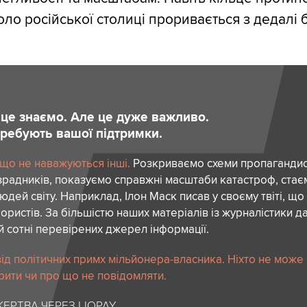
ло російської столиці проривається з дедалі
и це знаємо. Але це дуже важливо.
отребують вашої підтримки.
 що не наважуються інші.
Розкриваємо схеми пропагандист
зрадників, показуємо справжні масштаби катастроф, ста
дей світу. Наприклад, Ілон Маск писав у своєму твіті, що
ористів. За більшістю наших матеріалів із журналістики да
й сотні перевірених джерел інформації.
ід політичних примх мільйонера-власника. Ніхто не може
рити чи про що не повідомляти.
ЕРТВА ЧЕРЕЗ LIQPAY