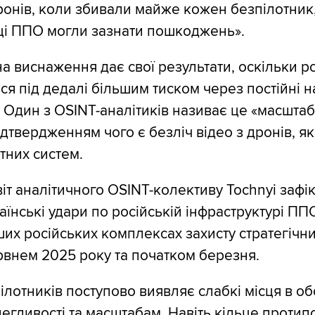
ронів, коли збивали майже кожен безпілотник
ці ППО могли зазнати пошкоджень».
на виснаження дає свої результати, оскільки р
я під дедалі більшим тиском через постійні н
. Один з OSINT-аналітиків називає це «масшта
дтвердженням чого є безліч відео з дронів, як
тних систем.
іт аналітичного OSINT-колективу Tochnyi зафі
аїнські удари по російській інфраструктурі ПП
их російських комплексах захисту стратегічни
рвнем 2025 року та початком березня.
лотників поступово виявляє слабкі місця в обо
егливості та масштабам. Навіть кільце протипо