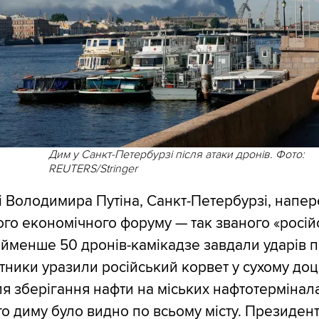
Дим у Санкт-Петербурзі після атаки дронів. Фото:
REUTERS/Stringer
ті Володимира Путіна, Санкт-Петербурзі, напер
го економічного форуму — так званого «росій
йменше 50 дронів-камікадзе завдали ударів п
тники уразили російський корвет у сухому доці
я зберігання нафти на міських нафтотермінал
го диму було видно по всьому місту. Президент