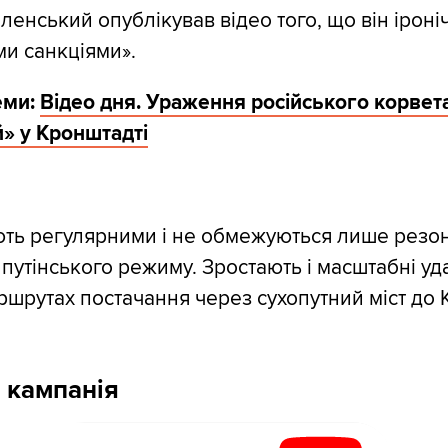
енський опублікував відео того, що він іроні
и санкціями».
еми:
Відео дня. Ураження російського корвета
» у Кронштадті
ають регулярними і не обмежуються лише рез
утінського режиму. Зростають і масштабні уд
ршрутах постачання через сухопутний міст до 
 кампанія