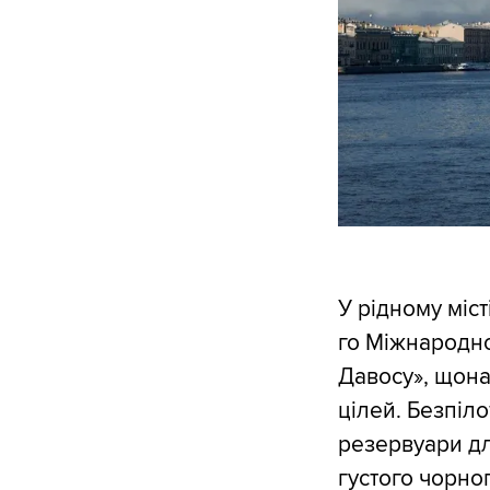
У рідному міс
го Міжнародно
Давосу», щона
цілей. Безпіло
резервуари дл
густого чорно