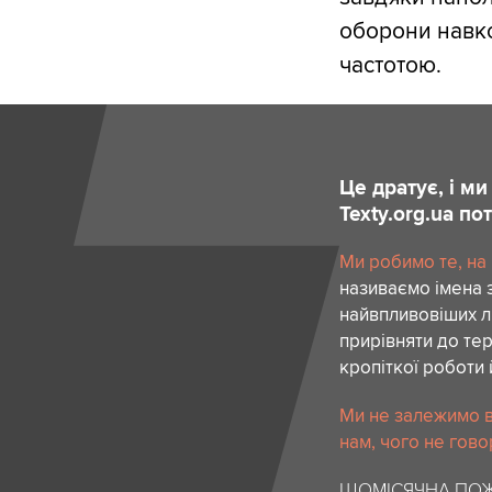
оборони навко
частотою.
Це дратує, і м
Texty.org.ua п
Ми робимо те, на
називаємо імена 
найвпливовіших лю
прирівняти до тер
кропіткої роботи 
Ми не залежимо в
нам, чого не гово
ЩОМІСЯЧНА ПОЖ