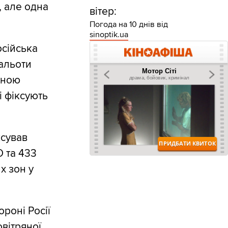
, але одна
вітер:
Погода на 10 днів від
sinoptik.ua
осійська
альоти
бною
і фіксують
ксував
О та 433
х зон у
роні Росії
вітряної