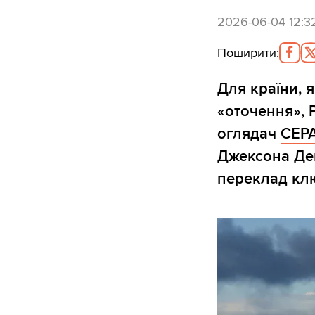
2026-06-04 12:3
Поширити
:
Для країни, 
«оточення», 
оглядач
CEP
Джексона Дев
переклад клю