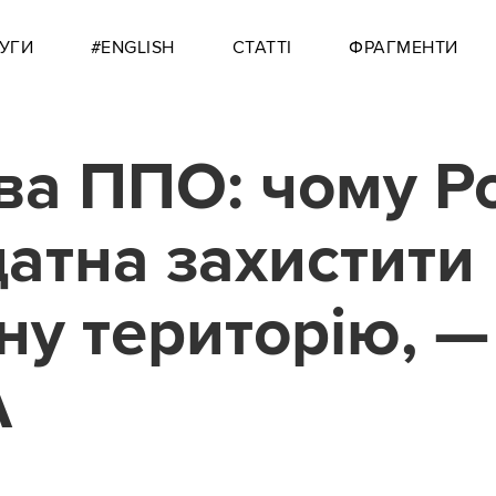
УГИ
#ENGLISH
СТАТТІ
ФРАГМЕНТИ
ва ППО: чому Р
датна захистити
ну територію, —
A