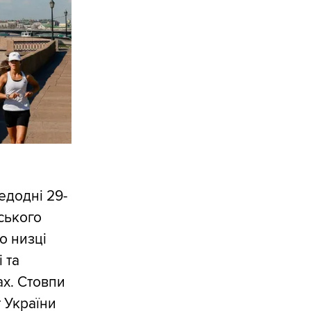
едодні 29-
ського
о низці
 та
ах. Стовпи
 України