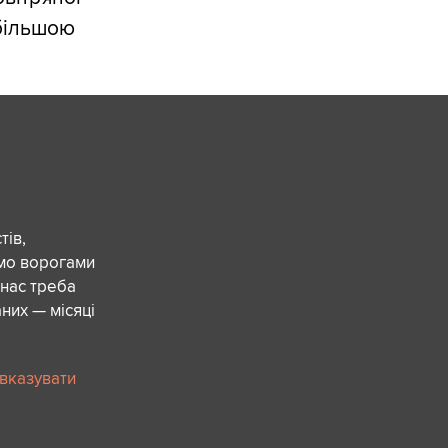
 більшою
ів,
ємо ворогами
 нас треба
них — місяці
 вказувати