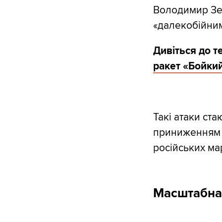
Володимир Зел
«далекобійним
Дивіться до т
ракет «Бойкий
Такі атаки ст
приниженням п
російських ма
Масштабна