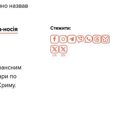
чно назвав
Стежити:
-носія
UA
EN
онансним
ари по
Криму.