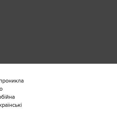
 проникла
ю
обійна
країнські