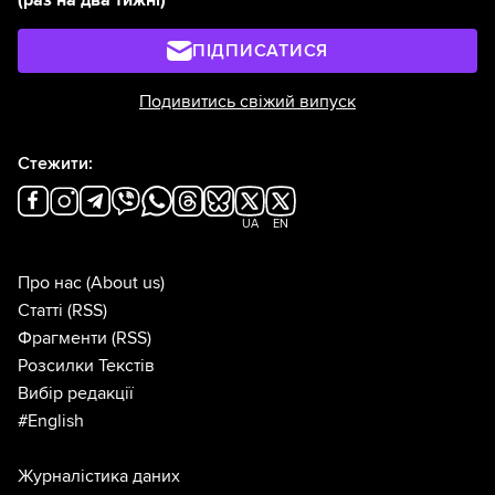
(раз на два тижні)
ПІДПИСАТИСЯ
Подивитись свіжий випуск
Стежити:
UA
EN
Про нас
(About us)
Статті
(RSS)
Фрагменти
(RSS)
Розсилки Текстів
Вибір редакції
#English
Журналістика даних