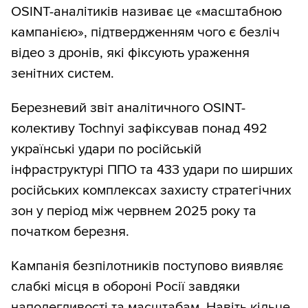
OSINT-аналітиків називає це «масштабною
кампанією», підтвердженням чого є безліч
відео з дронів, які фіксують ураження
зенітних систем.
Березневий звіт аналітичного OSINT-
колективу Tochnyi зафіксував понад 492
українські удари по російській
інфраструктурі ППО та 433 удари по ширших
російських комплексах захисту стратегічних
зон у період між червнем 2025 року та
початком березня.
Кампанія безпілотників поступово виявляє
слабкі місця в обороні Росії завдяки
наполегливості та масштабам. Навіть кільце