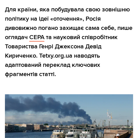
Для країни, яка побудувала свою зовнішню
політику на ідеї «оточення», Росія
дивовижно погано захищає сама себе, пише
оглядач
CEPA
та науковий співробітник
Товариства Генрі Джексона Девід
Кириченко. Tetxy.org.ua наводять
адаптований переклад ключових
фрагментів статті.