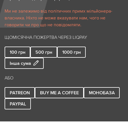
Ми не залежимо від політичних примх мільйонера-
власника. Ніхто не може вказувати нам, чого не
говорити чи про що не повідомляти.
ЩОМІСЯЧНА ПОЖЕРТВА ЧЕРЕЗ LIQPAY
100
грн
500
грн
1000
грн
Інша сума
АБО
PATREON
BUY ME A COFFEE
МОНОБАЗА
PAYPAL