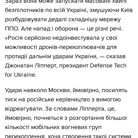
Зараз вона може запускати масовані хвилі
безпілотників по всій Україні, змушуючи Київ
розбудовувати дедалі складнішу мережу
ППО. Але напад і оборона — це різні речі.
«Росія серйозно недоінвестувала у свої
можливості дронів-перехоплювачів для
протидії дальнім ударам України, — сказав
Джонатан Ліпперт, президент Defense Tech
for Ukraine.
Удари навколо Москви, ймовірно, посилять
тиск на російське керівництво з вимогою
відреагувати. За словами Ліпперта, це,
ймовірно, почнеться з розгортання більшої
кількості мобільних вогневих груп
перехоплення, хоча створення такої системи