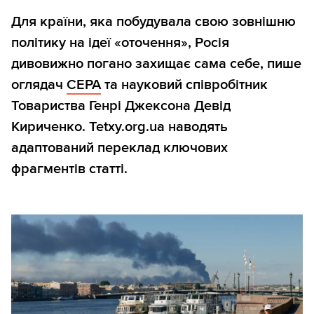
Для країни, яка побудувала свою зовнішню
політику на ідеї «оточення», Росія
дивовижно погано захищає сама себе, пише
оглядач
CEPA
та науковий співробітник
Товариства Генрі Джексона Девід
Кириченко. Tetxy.org.ua наводять
адаптований переклад ключових
фрагментів статті.