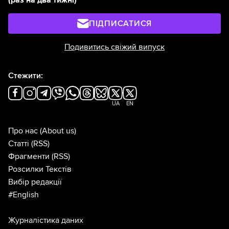
(раз на два тижні)
ПІДПИСАТИСЯ
Подивитись свіжий випуск
Стежити:
UA
EN
Про нас
(About us)
Статті
(RSS)
Фрагменти
(RSS)
Розсилки Текстів
Вибір редакції
#English
Журналістика даних