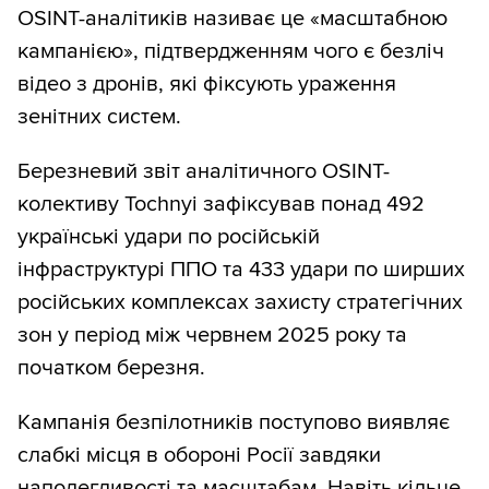
OSINT-аналітиків називає це «масштабною
кампанією», підтвердженням чого є безліч
відео з дронів, які фіксують ураження
зенітних систем.
Березневий звіт аналітичного OSINT-
колективу Tochnyi зафіксував понад 492
українські удари по російській
інфраструктурі ППО та 433 удари по ширших
російських комплексах захисту стратегічних
зон у період між червнем 2025 року та
початком березня.
Кампанія безпілотників поступово виявляє
слабкі місця в обороні Росії завдяки
наполегливості та масштабам. Навіть кільце