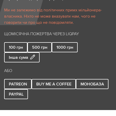
Ми не залежимо від політичних примх мільйонера-
власника. Ніхто не може вказувати нам, чого не
говорити чи про що не повідомляти.
ЩОМІСЯЧНА ПОЖЕРТВА ЧЕРЕЗ LIQPAY
100
грн
500
грн
1000
грн
Інша сума
АБО
PATREON
BUY ME A COFFEE
МОНОБАЗА
PAYPAL