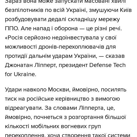
Зараз вона може запускати масовані хвилі
безпілотників по всій Україні, змушуючи Київ
розбудовувати дедалі складнішу мережу
ППО. Але напад і оборона — це різні речі.
«Росія серйозно недоінвестувала у свої
можливості дронів-перехоплювачів для
протидії дальнім ударам України, — сказав
Джонатан Ліпперт, президент Defense Tech
for Ukraine.
Удари навколо Москви, ймовірно, посилять
тиск на російське керівництво з вимогою
відреагувати. За словами Ліпперта, це,
ймовірно, почнеться з розгортання більшої
кількості мобільних вогневих груп
перехоплення, хоча створення такої системи