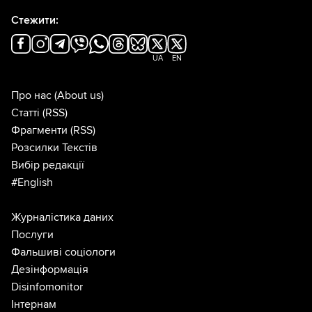
Стежити:
UA
EN
Про нас
(About us)
Статті
(RSS)
Фрагменти
(RSS)
Розсилки Текстів
Вибір редакції
#English
Журналістика даних
Послуги
Фальшиві соціологи
Дезінформація
Disinfomonitor
Інтернам