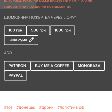
власника. Ніхто не може вказувати нам, чого не
говорити чи про що не повідомляти.
ЩОМІСЯЧНА ПОЖЕРТВА ЧЕРЕЗ LIQPAY
100
грн
500
грн
1000
грн
Інша сума
АБО
PATREON
BUY ME A COFFEE
МОНОБАЗА
PAYPAL
тот
донецьк
дрони
логістика рф