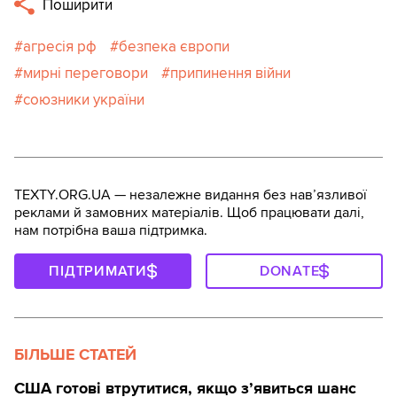
Поширити
агресія рф
безпека європи
мирні переговори
припинення війни
союзники україни
TEXTY.ORG.UA — незалежне видання без навʼязливої
реклами й замовних матеріалів. Щоб працювати далі,
нам потрібна ваша підтримка.
ПІДТРИМАТИ
DONATE
БІЛЬШЕ СТАТЕЙ
США готові втрутитися, якщо з’явиться шанс