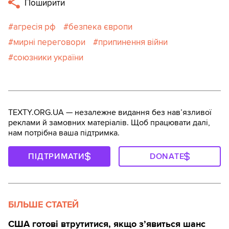
Поширити
агресія рф
безпека європи
мирні переговори
припинення війни
союзники україни
TEXTY.ORG.UA — незалежне видання без навʼязливої
реклами й замовних матеріалів. Щоб працювати далі,
нам потрібна ваша підтримка.
ПІДТРИМАТИ
DONATE
БІЛЬШЕ СТАТЕЙ
США готові втрутитися, якщо з’явиться шанс