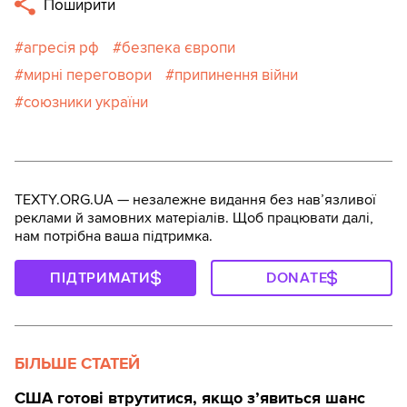
Поширити
агресія рф
безпека європи
мирні переговори
припинення війни
союзники україни
TEXTY.ORG.UA — незалежне видання без навʼязливої
реклами й замовних матеріалів. Щоб працювати далі,
нам потрібна ваша підтримка.
ПІДТРИМАТИ
DONATE
БІЛЬШЕ СТАТЕЙ
США готові втрутитися, якщо з’явиться шанс