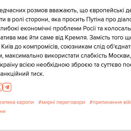
едчасних розмов вважають, що європейські д
и в ролі сторони, яка просить Путіна про діало
либокі економічні проблеми Росії та колосаль
ціатива має йти саме від Кремля. Замість того 
 Київ до компромісів, союзникам слід об'єдна
, максимально використати слабкість Москви
країну всією необхідною зброєю та суттєво по
анкційний тиск.
езпека європи
мирні переговори
припинення вій
їни