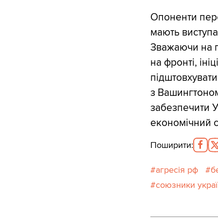
Опоненти пер
мають виступат
Зважаючи на г
на фронті, іні
підштовхувати
з Вашингтоном
забезпечити У
економічний с
Поширити
:
агресія рф
б
союзники укра