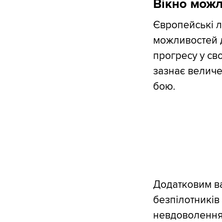
Вікно мож
Європейські лі
можливостей д
прогресу у сво
зазнає величе
бою.
Додатковим ва
безпілотників 
невдоволення 