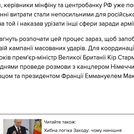
л, керівники мінфіну та центробанку РФ уже 
єнні витрати стали непосильними для російськ
а той і наказав урізати інші сфери заради армії
гнуть розпочати цей процес зараз, щоб запоб
вій кампанії масованих ударів. Для координаці
ків прем'єр-міністр Великої Британії Кір Стар
днями проведе розмови з канцлером Німечч
рцом та президентом Франції Еммануелем Ма
Читайте також:
Хибна логіка Заходу: чому нинішня