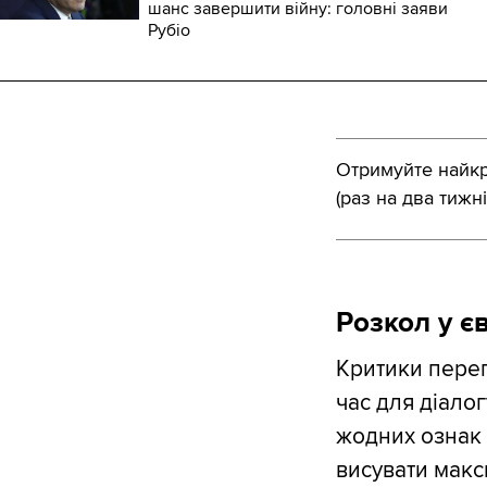
шанс завершити війну: головні заяви
Рубіо
Отримуйте найкра
(раз на два тижні
Розкол у є
Критики перег
час для діало
жодних ознак 
висувати макс