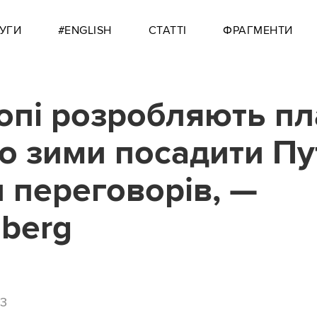
УГИ
#ENGLISH
СТАТТІ
ФРАГМЕНТИ
опі розробляють пл
о зими посадити Пу
л переговорів, —
berg
53