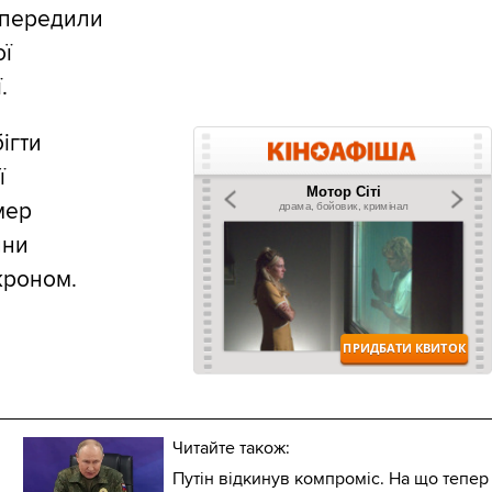
попередили
ої
.
ігти
ї
мер
ини
кроном.
Читайте також:
Путін відкинув компроміс. На що тепер