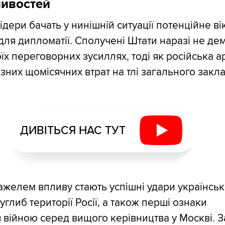
ливостей
дери бачать у нинішній ситуації потенційне ві
ля дипломатії. Сполучені Штати наразі не де
їх переговорних зусиллях, тоді як російська а
зних щомісячних втрат на тлі загального закла
ДИВІТЬСЯ НАС ТУТ
желем впливу стають успішні удари українськ
углиб території Росії, а також перші ознаки
війною серед вищого керівництва у Москві. 