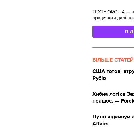
TEXTY.ORG.UA — не
працювати далі, на
ПІ
БІЛЬШЕ СТАТЕЙ
США готові втру
Рубіо
Хибна логіка За
працює, — Forei
Путін відкинув 
Affairs