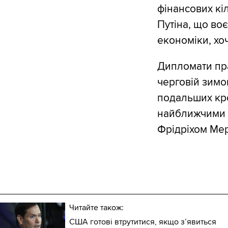
фінансових кі
Путіна, що во
економіки, хоч
Дипломати пра
черговій зимо
подальших кро
найближчими 
Фрідріхом Ме
Читайте також:
США готові втрутитися, якщо з’явиться