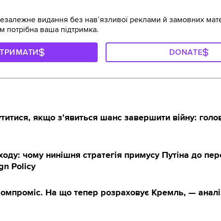
залежне видання без навʼязливої реклами й замовних мате
м потрібна ваша підтримка.
ДТРИМАТИ
DONATE
титися, якщо з’явиться шанс завершити війну: голо
ходу: чому нинішня стратегія примусу Путіна до пер
gn Policy
компроміс. На що тепер розраховує Кремль, — аналі