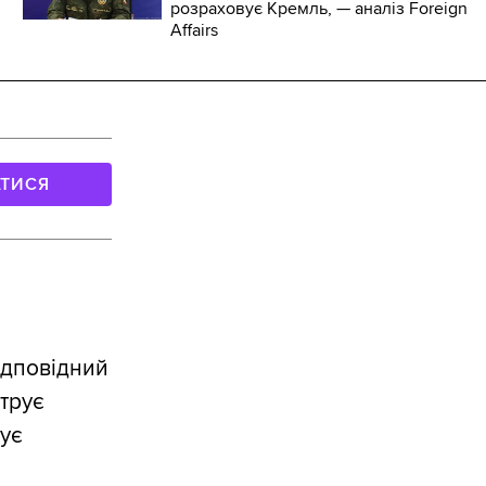
розраховує Кремль, — аналіз Foreign
Affairs
АТИСЯ
ідповідний
трує
жує