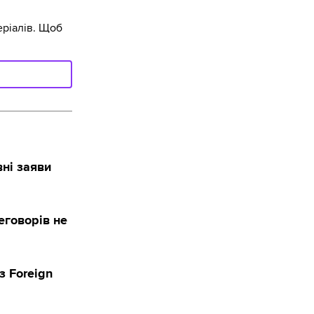
ріалів. Щоб
вні заяви
еговорів не
з Foreign