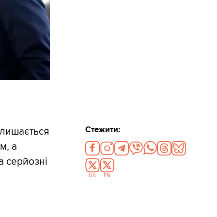
Стежити:
алишається
м, а
а серйозні
UA
EN