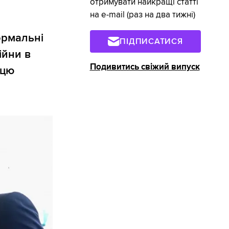
отримувати найкращі статті
на e-mail (раз на два тижні)
ормальні
ПІДПИСАТИСЯ
ійни в
Подивитись свіжий випуск
 цю