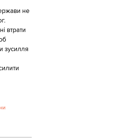
ержави не
г.
ні втрати
щоб
ти зусилля
,
силити
ни