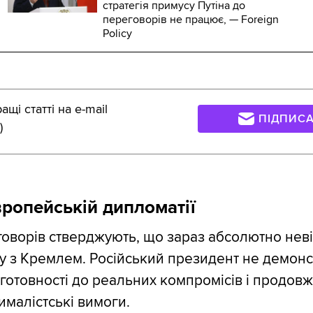
стратегія примусу Путіна до
переговорів не працює, — Foreign
Policy
щі статті на e-mail
ПІДПИС
)
вропейській дипломатії
оворів стверджують, що зараз абсолютно нев
гу з Кремлем. Російський президент не демонс
готовності до реальних компромісів і продов
ималістські вимоги.