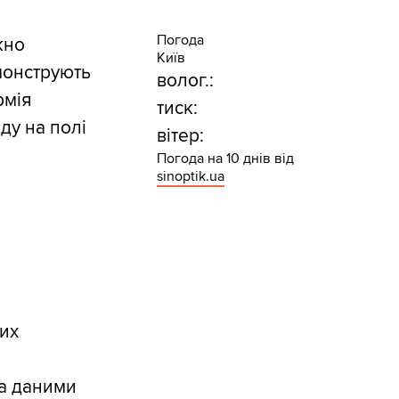
Погода
кно
Київ
монструють
волог.:
рмія
тиск:
ду на полі
вітер:
Погода на 10 днів від
sinoptik.ua
их
За даними