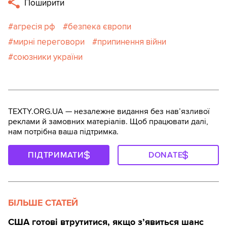
Поширити
агресія рф
безпека європи
мирні переговори
припинення війни
союзники україни
TEXTY.ORG.UA — незалежне видання без навʼязливої
реклами й замовних матеріалів. Щоб працювати далі,
нам потрібна ваша підтримка.
ПІДТРИМАТИ
DONATE
БІЛЬШЕ СТАТЕЙ
США готові втрутитися, якщо з’явиться шанс