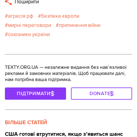
Поширити
агресія рф
безпека європи
мирні переговори
припинення війни
союзники україни
TEXTY.ORG.UA — незалежне видання без навʼязливої
реклами й замовних матеріалів. Щоб працювати далі,
нам потрібна ваша підтримка.
ПІДТРИМАТИ
DONATE
БІЛЬШЕ СТАТЕЙ
США готові втрутитися, якщо з’явиться шанс