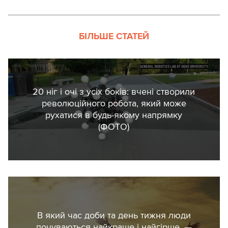
БІЛЬШЕ СТАТЕЙ
20 ніг і очі з усіх боків: вчені створили
революційного робота, який може
рухатися в будь-якому напрямку
(ФОТО)
В який час доби та день тижня люди
почуваються найкраще і найгірше, —