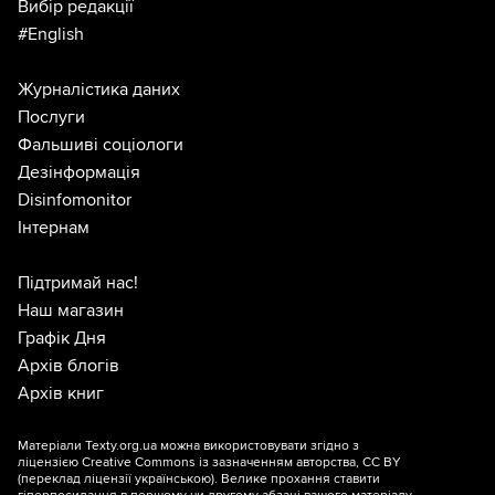
Вибір редакції
#English
Журналістика даних
Послуги
Фальшиві соціологи
Дезінформація
Disinfomonitor
Інтернам
Підтримай нас!
Наш магазин
Графік Дня
Архів блогів
Архів книг
Матеріали Texty.org.ua можна використовувати згідно з
ліцензією
Creative Commons із зазначенням авторства, CC BY
(переклад ліцензії
українською
). Велике прохання ставити