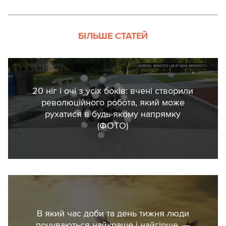
БІЛЬШЕ СТАТЕЙ
20 ніг і очі з усіх боків: вчені створили
революційного робота, який може
рухатися в будь-якому напрямку
(ФОТО)
В який час доби та день тижня люди
почуваються найкраще і найгірше, —