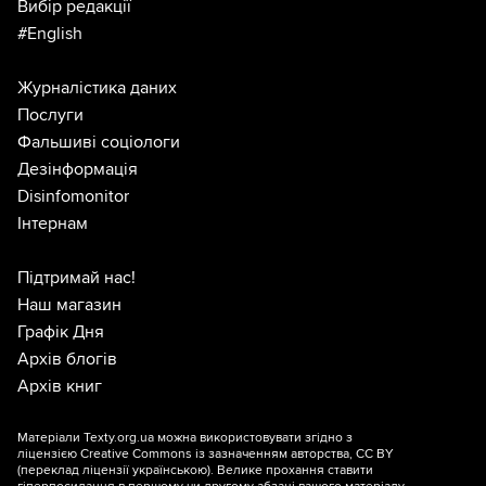
Вибір редакції
#English
Журналістика даних
Послуги
Фальшиві соціологи
Дезінформація
Disinfomonitor
Інтернам
Підтримай нас!
Наш магазин
Графік Дня
Архів блогів
Архів книг
Матеріали Texty.org.ua можна використовувати згідно з
ліцензією
Creative Commons із зазначенням авторства, CC BY
(переклад ліцензії
українською
). Велике прохання ставити