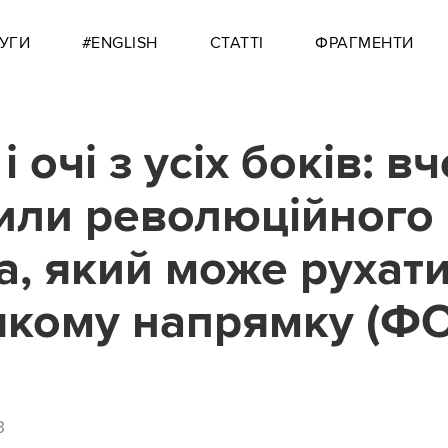
УГИ
#ENGLISH
СТАТТІ
ФРАГМЕНТИ
 і очі з усіх боків: вч
или революційного
а, який може рухати
якому напрямку (Ф
3