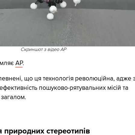
Скриншот з відео AP
омляє
AP
.
евнені, що ця технологія революційна, адже 
ефективність пошуково-рятувальних місій та
 загалом.
 природних стереотипів