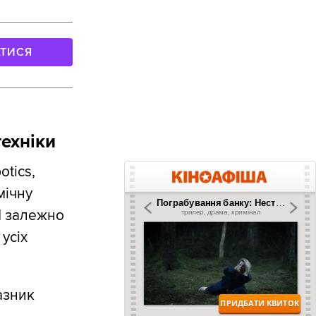
АТИСЯ
техніки
tics,
мічну
1 залежно
усіх
азник