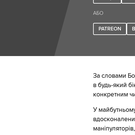
АБО
PATREON
B
За словами Б
в будь-який бі
конкретним ч
У майбутньому
вдосконалених
маніпуляторів