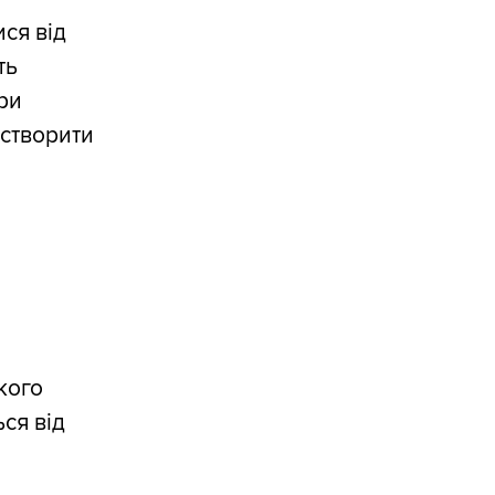
ся від
ть
ри
 створити
кого
ься від