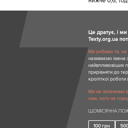
нижче 0,6, тод
Це дратує, і м
Texty.org.ua п
Ми робимо те, на
називаємо імена 
найвпливовіших лю
прирівняти до тер
кропіткої роботи 
Ми не залежимо в
нам, чого не гово
ЩОМІСЯЧНА ПОЖ
100
грн
50