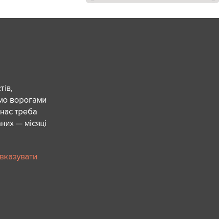
ів,
ємо ворогами
 нас треба
них — місяці
 вказувати