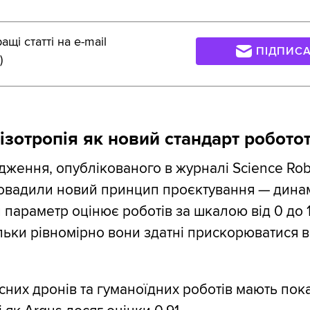
щі статті на e-mail
ПІДПИС
)
ізотропія як новий стандарт робото
дження, опублікованого в журналі Science Robo
ровадили новий принцип проєктування — дина
й параметр оцінює роботів за шкалою від 0 до 
ільки рівномірно вони здатні прискорюватися в 
асних дронів та гуманоїдних роботів мають пок