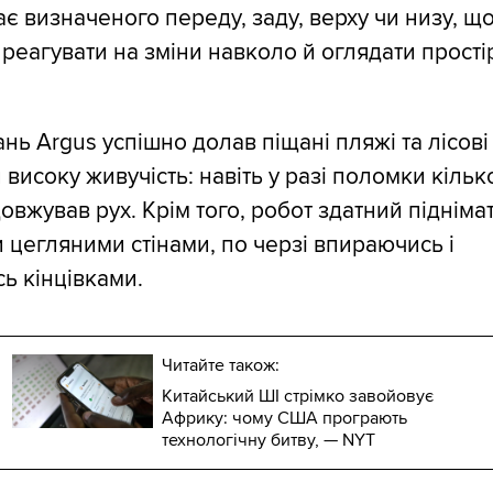
ає визначеного переду, заду, верху чи низу, щ
 реагувати на зміни навколо й оглядати прості
ань Argus успішно долав піщані пляжі та лісові 
високу живучість: навіть у разі поломки кільк
довжував рух. Крім того, робот здатний підніма
цегляними стінами, по черзі впираючись і
ь кінцівками.
Читайте також:
Китайський ШІ стрімко завойовує
Африку: чому США програють
технологічну битву, — NYT