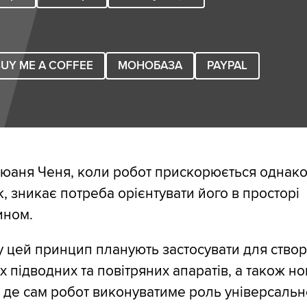
UY ME A COFFEE
МОНОБАЗА
PAYPAL
оюаня Ченя, коли робот прискорюється однак
к, зникає потреба орієнтувати його в просторі
ином.
 цей принцип планують застосувати для ство
 підводних та повітряних апаратів, а також но
, де сам робот виконуватиме роль універсально