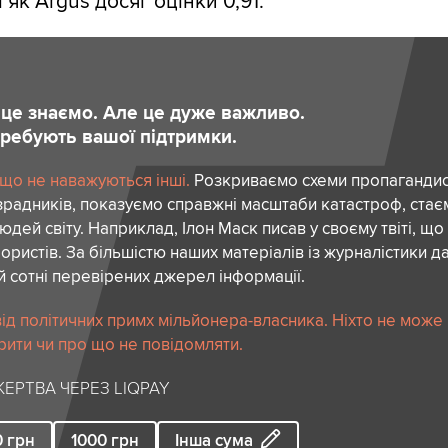
і як Argus досяг оцінки 0,91.
и це знаємо. Але це дуже важливо.
отребують вашої підтримки.
 що не наважуються інші.
Розкриваємо схеми пропагандист
зрадників, показуємо справжні масштаби катастроф, ста
дей світу. Наприклад, Ілон Маск писав у своєму твіті, що
ористів. За більшістю наших матеріалів із журналістики да
й сотні перевірених джерел інформації.
ід політичних примх мільйонера-власника. Ніхто не може
рити чи про що не повідомляти.
ЕРТВА ЧЕРЕЗ LIQPAY
0
грн
1000
грн
Інша сума