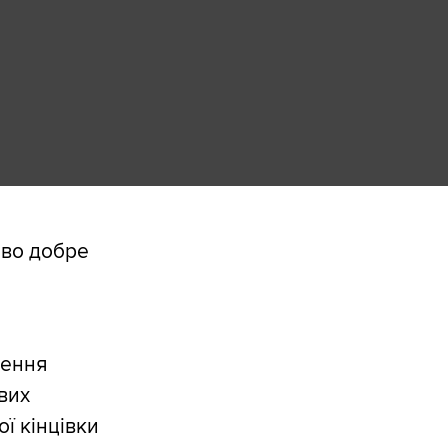
ово добре
рення
вих
ї кінцівки