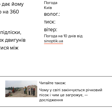
Погода
о дає йому
Київ
р на 360
волог.:
тиск:
вітер:
підліски,
Погода на 10 днів від
ох двигунів
sinoptik.ua
тися між
Читайте також:
Чому у світі закінчується річковий
пісок і чим це загрожує, —
дослідження