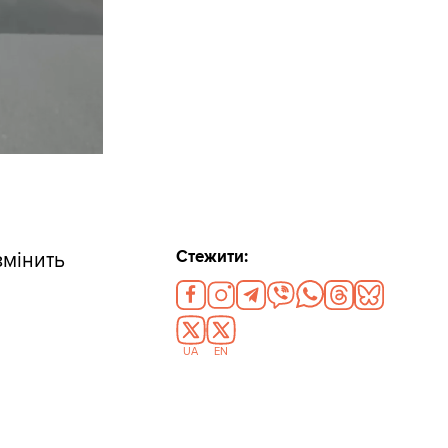
Стежити:
змінить
UA
EN