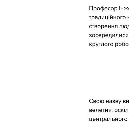
Професор інже
традиційного 
створення люд
зосередилися 
круглого робо
Свою назву ви
велетня, оскіл
центрального 