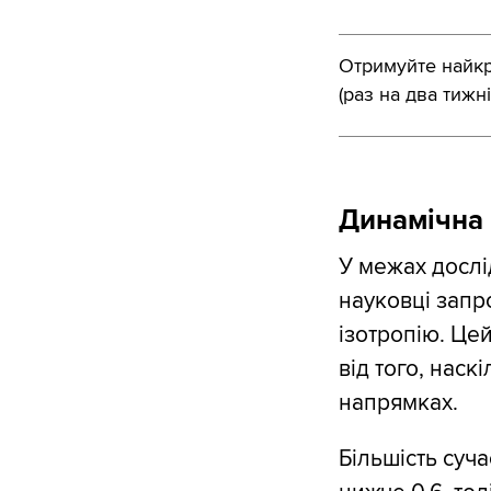
Отримуйте найкра
(раз на два тижні
Динамічна 
У межах дослі
науковці зап
ізотропію. Це
від того, наск
напрямках.
Більшість суч