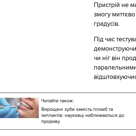
Пристрій не м
змогу миттєво
градусів.
Під час тестув
демонструючи 
чи ніг він про
паралельними 
відштовхуючис
Читайте також:
Вирощені зуби замість пломб та
імплантів: науковці наближаються до
прориву