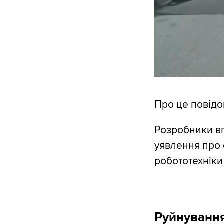
Про це повід
Розробники вп
уявлення про 
робототехніки
Руйнування