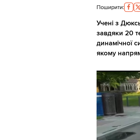
Поширити
:
Учені з Дюкс
завдяки 20 т
динамічної с
якому напрям