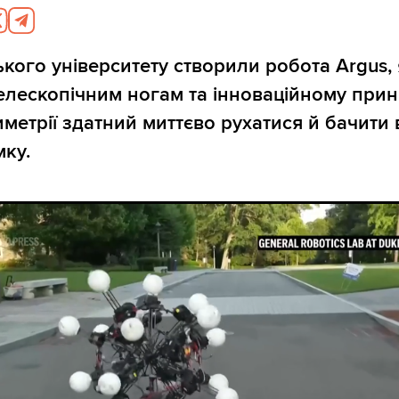
ького університету створили робота Argus,
елескопічним ногам та інноваційному при
иметрії здатний миттєво рухатися й бачити 
ку.