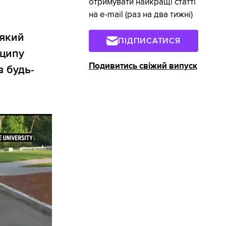
отримувати найкращі статті
на e-mail (раз на два тижні)
 який
ПІДПИСАТИСЯ
нципу
Подивитись свіжий випуск
в будь-