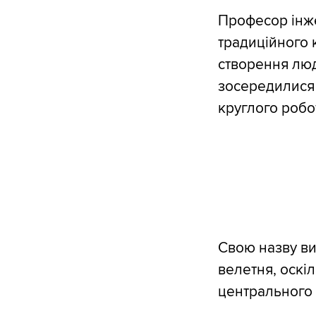
Професор інже
традиційного 
створення люд
зосередилися 
круглого робо
Свою назву ви
велетня, оскіл
центрального 