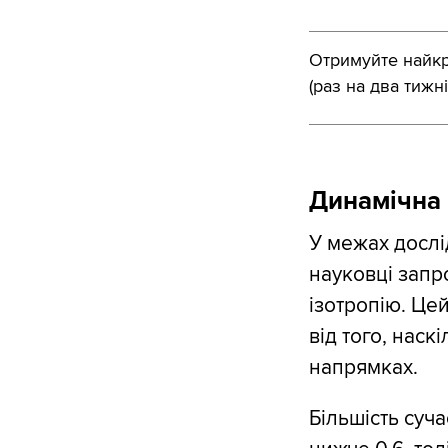
Отримуйте найкра
(раз на два тижні
Динамічна 
У межах дослі
науковці зап
ізотропію. Це
від того, наск
напрямках.
Більшість суч