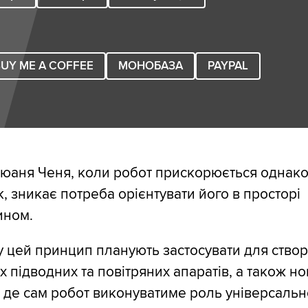
UY ME A COFFEE
МОНОБАЗА
PAYPAL
оюаня Ченя, коли робот прискорюється однак
к, зникає потреба орієнтувати його в просторі
ином.
 цей принцип планують застосувати для ство
 підводних та повітряних апаратів, а також но
, де сам робот виконуватиме роль універсально