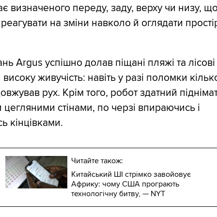
ає визначеного переду, заду, верху чи низу, щ
 реагувати на зміни навколо й оглядати прості
ань Argus успішно долав піщані пляжі та лісові 
високу живучість: навіть у разі поломки кільк
довжував рух. Крім того, робот здатний підніма
цегляними стінами, по черзі впираючись і
ь кінцівками.
Читайте також:
Китайський ШІ стрімко завойовує
Африку: чому США програють
технологічну битву, — NYT