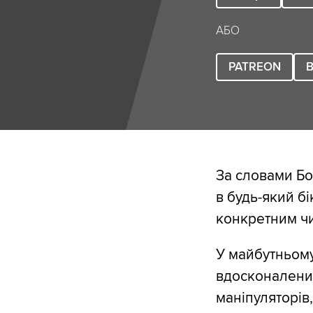
АБО
PATREON
B
За словами Б
в будь-який бі
конкретним ч
У майбутньому
вдосконалених
маніпуляторів