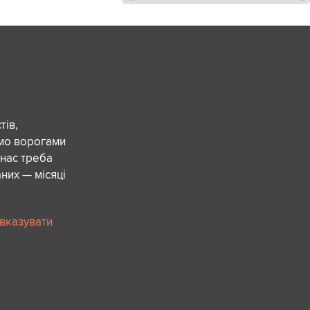
ів,
ємо ворогами
 нас треба
них — місяці
 вказувати