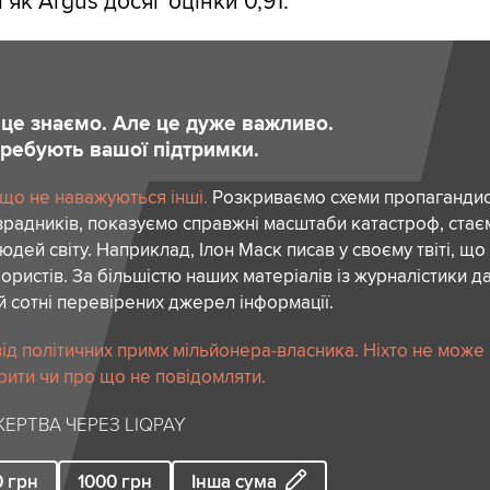
і як Argus досяг оцінки 0,91.
и це знаємо. Але це дуже важливо.
отребують вашої підтримки.
 що не наважуються інші.
Розкриваємо схеми пропагандист
зрадників, показуємо справжні масштаби катастроф, ста
дей світу. Наприклад, Ілон Маск писав у своєму твіті, що
ористів. За більшістю наших матеріалів із журналістики да
й сотні перевірених джерел інформації.
ід політичних примх мільйонера-власника. Ніхто не може
рити чи про що не повідомляти.
ЕРТВА ЧЕРЕЗ LIQPAY
0
грн
1000
грн
Інша сума