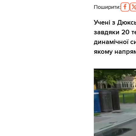
Поширити
:
Учені з Дюкс
завдяки 20 т
динамічної с
якому напрям