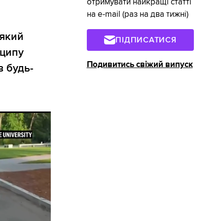
отримувати найкращі статті
на e-mail (раз на два тижні)
 який
ПІДПИСАТИСЯ
нципу
Подивитись свіжий випуск
в будь-