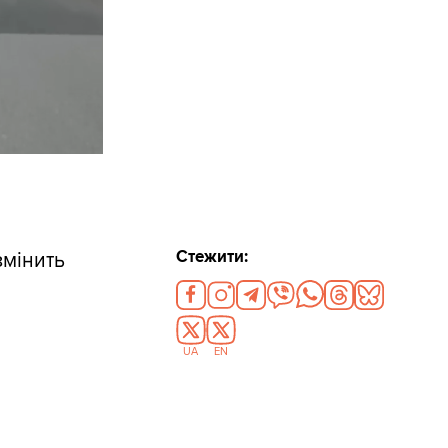
Стежити:
змінить
UA
EN