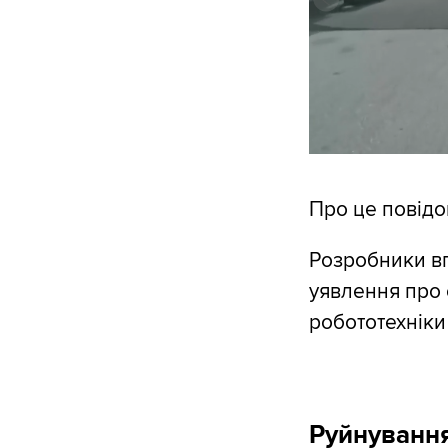
Про це повід
Розробники вп
уявлення про 
робототехніки
Руйнування