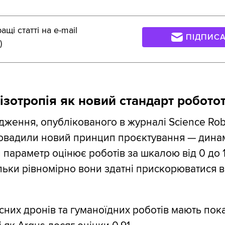
щі статті на e-mail
ПІДПИС
)
ізотропія як новий стандарт робото
дження, опублікованого в журналі Science Robo
ровадили новий принцип проєктування — дина
й параметр оцінює роботів за шкалою від 0 до 
ільки рівномірно вони здатні прискорюватися в 
асних дронів та гуманоїдних роботів мають пок