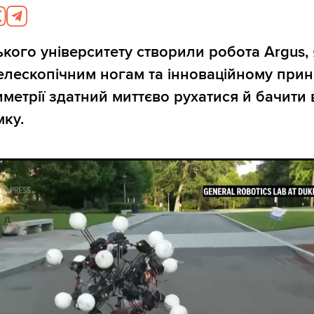
ького університету створили робота Argus,
елескопічним ногам та інноваційному при
иметрії здатний миттєво рухатися й бачити 
ку.