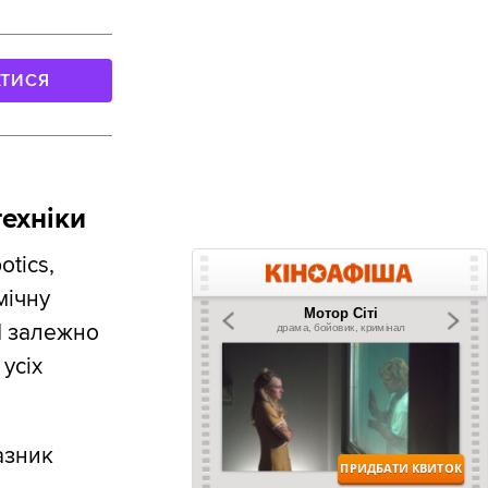
АТИСЯ
техніки
tics,
мічну
1 залежно
усіх
азник