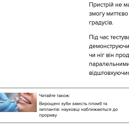
Пристрій не м
змогу миттєво
градусів.
Під час тестув
демонструючи 
чи ніг він про
паралельними 
відштовхуючис
Читайте також:
Вирощені зуби замість пломб та
імплантів: науковці наближаються до
прориву