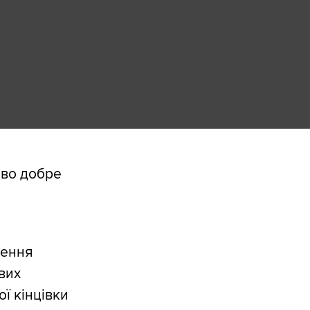
ово добре
рення
вих
ї кінцівки