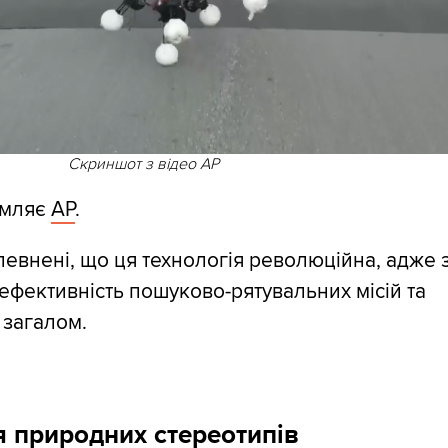
Скриншот з відео AP
омляє
AP
.
евнені, що ця технологія революційна, адже 
ефективність пошуково-рятувальних місій та
 загалом.
 природних стереотипів