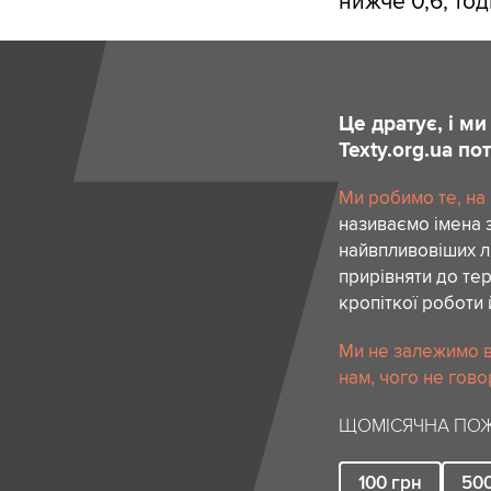
нижче 0,6, тод
Це дратує, і м
Texty.org.ua п
Ми робимо те, на
називаємо імена 
найвпливовіших лю
прирівняти до тер
кропіткої роботи 
Ми не залежимо в
нам, чого не гово
ЩОМІСЯЧНА ПОЖ
100
грн
50