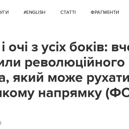
УГИ
#ENGLISH
СТАТТІ
ФРАГМЕНТИ
 і очі з усіх боків: вч
или революційного
а, який може рухати
якому напрямку (Ф
3