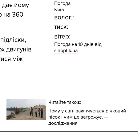
Погода
о дає йому
Київ
р на 360
волог.:
тиск:
вітер:
підліски,
Погода на 10 днів від
ох двигунів
sinoptik.ua
тися між
Читайте також:
Чому у світі закінчується річковий
пісок і чим це загрожує, —
дослідження