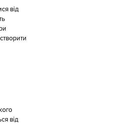
ся від
ть
ри
 створити
кого
ься від