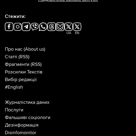
Стежити:
UA
EN
Про нас
(About us)
Статті
(RSS)
Фрагменти
(RSS)
Розсилки Текстів
Вибір редакції
#English
Журналістика даних
Послуги
Фальшиві соціологи
Дезінформація
Disinfomonitor