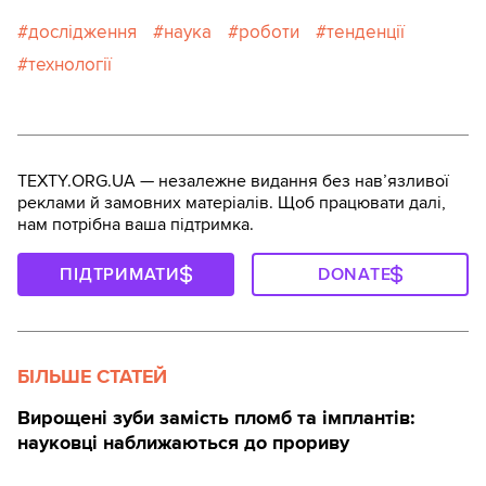
дослідження
наука
роботи
тенденції
технології
TEXTY.ORG.UA — незалежне видання без навʼязливої
реклами й замовних матеріалів. Щоб працювати далі,
нам потрібна ваша підтримка.
ПІДТРИМАТИ
DONATE
БІЛЬШЕ СТАТЕЙ
Вирощені зуби замість пломб та імплантів:
науковці наближаються до прориву