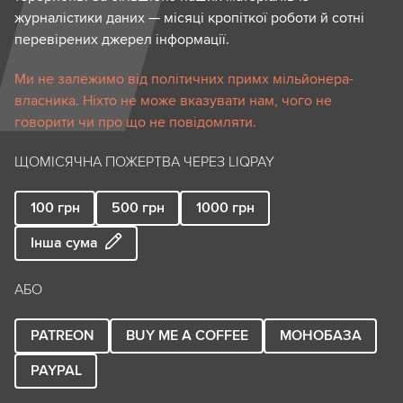
журналістики даних — місяці кропіткої роботи й сотні
перевірених джерел інформації.
Ми не залежимо від політичних примх мільйонера-
власника. Ніхто не може вказувати нам, чого не
говорити чи про що не повідомляти.
ЩОМІСЯЧНА ПОЖЕРТВА ЧЕРЕЗ LIQPAY
100
грн
500
грн
1000
грн
Інша сума
АБО
PATREON
BUY ME A COFFEE
МОНОБАЗА
PAYPAL