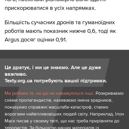
прискорюватися в усіх напрямках.
Більшість сучасних дронів та гуманоїдних
роботів мають показник нижче 0,6, тоді як
Argus досяг оцінки 0,91.
Це дратує, і ми це знаємо. Але це дуже
важливо.
Texty.org.ua потребують вашої підтримки.
Ми робимо те, на що не наважуються інші.
Розкриваємо
схеми пропагандистів, називаємо імена зрадників,
показуємо справжні масштаби катастроф, стаємо
ворогами найвпливовіших людей світу. Наприклад, Ілон
Маск писав у своєму твіті, що нас треба прирівняти до
терористів. За більшістю наших матеріалів із