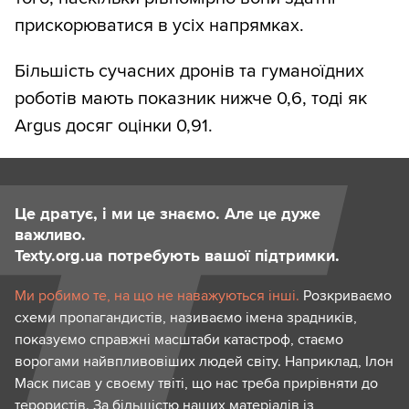
прискорюватися в усіх напрямках.
Більшість сучасних дронів та гуманоїдних
роботів мають показник нижче 0,6, тоді як
Argus досяг оцінки 0,91.
Це дратує, і ми це знаємо. Але це дуже
важливо.
Texty.org.ua потребують вашої підтримки.
Ми робимо те, на що не наважуються інші.
Розкриваємо
схеми пропагандистів, називаємо імена зрадників,
показуємо справжні масштаби катастроф, стаємо
ворогами найвпливовіших людей світу. Наприклад, Ілон
Маск писав у своєму твіті, що нас треба прирівняти до
терористів. За більшістю наших матеріалів із