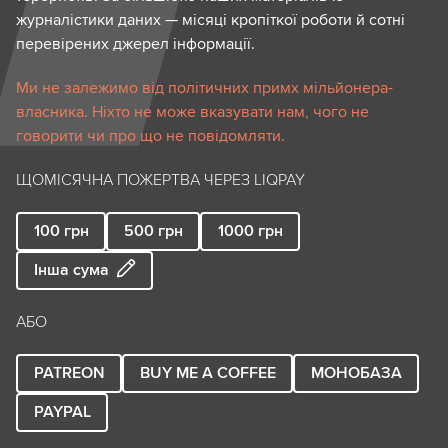
журналістики даних — місяці кропіткої роботи й сотні
перевірених джерел інформації.
Ми не залежимо від політичних примх мільйонера-
власника. Ніхто не може вказувати нам, чого не
говорити чи про що не повідомляти.
ЩОМІСЯЧНА ПОЖЕРТВА ЧЕРЕЗ LIQPAY
100
грн
500
грн
1000
грн
Інша сума
АБО
PATREON
BUY ME A COFFEE
МОНОБАЗА
PAYPAL