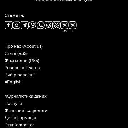
Стежити:
UA
EN
Про нас
(About us)
Статті
(RSS)
Фрагменти
(RSS)
Розсилки Текстів
Вибір редакції
#English
Журналістика даних
Послуги
Фальшиві соціологи
Дезінформація
Disinfomonitor