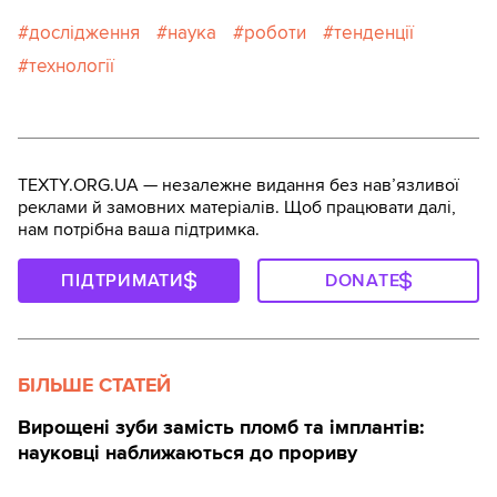
дослідження
наука
роботи
тенденції
технології
TEXTY.ORG.UA — незалежне видання без навʼязливої
реклами й замовних матеріалів. Щоб працювати далі,
нам потрібна ваша підтримка.
ПІДТРИМАТИ
DONATE
БІЛЬШЕ СТАТЕЙ
Вирощені зуби замість пломб та імплантів:
науковці наближаються до прориву