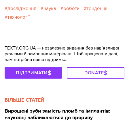
дослідження
наука
роботи
тенденції
технології
TEXTY.ORG.UA — незалежне видання без навʼязливої
реклами й замовних матеріалів. Щоб працювати далі,
нам потрібна ваша підтримка.
ПІДТРИМАТИ
DONATE
БІЛЬШЕ СТАТЕЙ
Вирощені зуби замість пломб та імплантів:
науковці наближаються до прориву