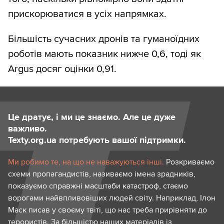
прискорюватися в усіх напрямках.
Більшість сучасних дронів та гуманоїдних
роботів мають показник нижче 0,6, тоді як
Argus досяг оцінки 0,91.
Це дратує, і ми це знаємо. Але це дуже
важливо.
Texty.org.ua потребують вашої підтримки.
Ми робимо те, на що не наважуються інші.
Розкриваємо
схеми пропагандистів, називаємо імена зрадників,
показуємо справжні масштаби катастроф, стаємо
ворогами найвпливовіших людей світу. Наприклад, Ілон
Маск писав у своєму твіті, що нас треба прирівняти до
терористів. За більшістю наших матеріалів із