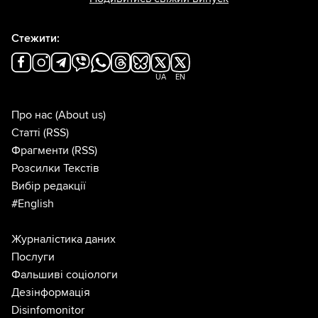
Стежити:
UA
EN
Про нас
(About us)
Статті
(RSS)
Фрагменти
(RSS)
Розсилки Текстів
Вибір редакції
#English
Журналістика даних
Послуги
Фальшиві соціологи
Дезінформація
Disinfomonitor