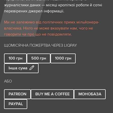
журналістики даних — місяці кропіткої роботи й сотні
перевірених джерел інформації.
Ми не залежимо від політичних примх мільйонера-
власника. Ніхто не може вказувати нам, чого не
говорити чи про що не повідомляти.
ЩОМІСЯЧНА ПОЖЕРТВА ЧЕРЕЗ LIQPAY
100
грн
500
грн
1000
грн
Інша сума
АБО
PATREON
BUY ME A COFFEE
МОНОБАЗА
PAYPAL