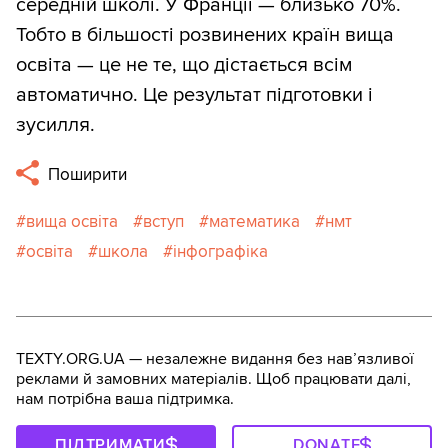
середній школі. У Франції — близько 70%.
Тобто в більшості розвинених країн вища
освіта — це не те, що дістається всім
автоматично. Це результат підготовки і
зусилля.
Поширити
вища освіта
вступ
математика
нмт
освіта
школа
інфографіка
TEXTY.ORG.UA — незалежне видання без навʼязливої
реклами й замовних матеріалів. Щоб працювати далі,
нам потрібна ваша підтримка.
ПІДТРИМАТИ
DONATE