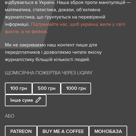
відбувається в Україні. Наша зброя проти маніпуляцій —
математика, статистика, докази, об’єктивна
журналістика, що ґрунтується на перевіреній
інформації.
Підтримайте нас, щоб українці жили у світі
фактів, а не фейків.
Ми не закриваємо наш контент лише для
передплатників і дозволяємо читати якісну
журналістику більшій кількості людей.
ЩОМІСЯЧНА ПОЖЕРТВА ЧЕРЕЗ LIQPAY
100
грн
500
грн
1000
грн
Інша сума
АБО
PATREON
BUY ME A COFFEE
МОНОБАЗА