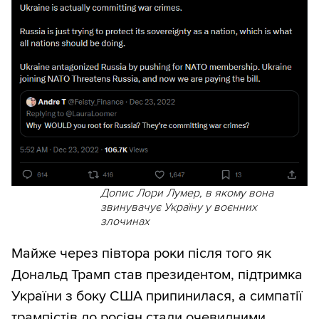
Допис Лори Лумер, в якому вона
звинувачує Україну у воєнних
злочинах
Майже через півтора роки після того як
Дональд Трамп став президентом, підтримка
України з боку США припинилася, а симпатії
трампістів до росіян стали очевидними