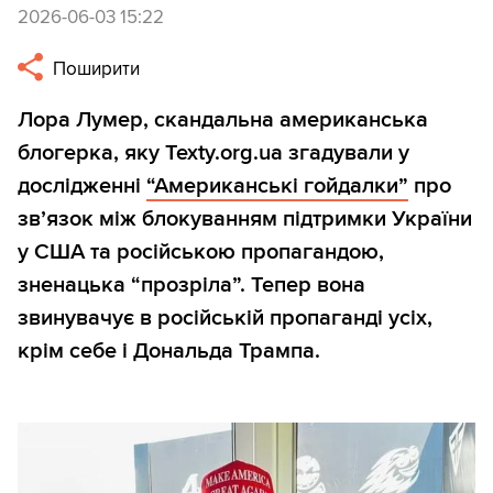
2026-06-03 15:22
Поширити
Лора Лумер, скандальна американська
блогерка, яку Texty.org.ua згадували у
дослідженні
“Американські гойдалки”
про
звʼязок між блокуванням підтримки України
у США та російською пропагандою,
зненацька “прозріла”. Тепер вона
звинувачує в російській пропаганді усіх,
крім себе і Дональда Трампа.