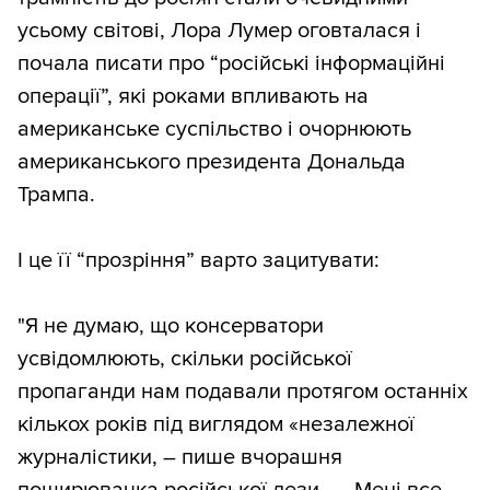
усьому світові, Лора Лумер оговталася і
почала писати про “російські інформаційні
операції”, які роками впливають на
американське суспільство і очорнюють
американського президента Дональда
Трампа.
І це її “прозріння” варто зацитувати:
"Я не думаю, що консерватори
усвідомлюють, скільки російської
пропаганди нам подавали протягом останніх
кількох років під виглядом «незалежної
журналістики, – пише вчорашня
поширювачка російської дези. — Мені все