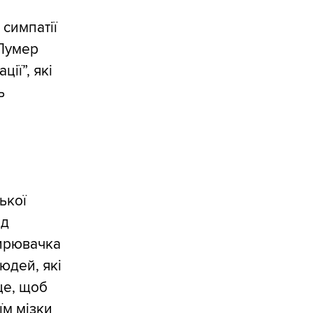
симпатії
 Лумер
ії”, які
ь
ької
ід
ирювачка
людей, які
це, щоб
їм мізки