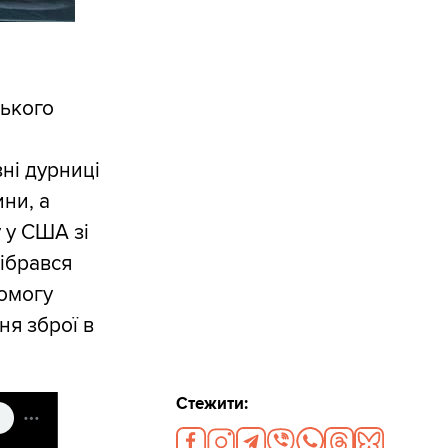
ського
зні дурниці
ини, а
 у США зі
зібрався
омогу
ня зброї в
Стежити: