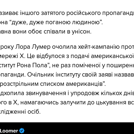
зиває іншого затятого російського пропаганд
она “дуже, дуже поганою людиною”.
вна вони обоє співали в унісон.
 року Лора Лумер очолила хейт-кампанію про
мережі Х. Це відбулося з подачі американської
нститут Рона Пола”, не раз поміченої у поширен
паганди. Очільник інституту своїй заяві назвав
розстрільним списком американців”.
дхопила звинувачення і упродовж кількох дні
го в Х, намагаючись залучити до цькування вс
лідженні осіб.