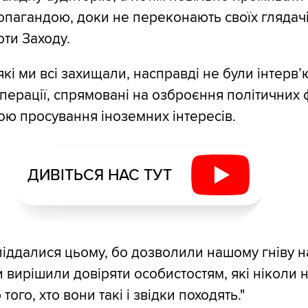
пагандою, доки не переконають своїх глядач
ти Заходу.
 які ми всі захищали, насправді не були інтерв’
операції, спрямовані на озброєння політичних 
ою просування іноземних інтересів.
ДИВІТЬСЯ НАС ТУТ
 піддалися цьому, бо дозволили нашому гніву н
ми вирішили довіряти особистостям, які ніколи 
ого, хто вони такі і звідки походять."