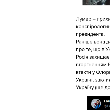
Лумер – прихи
конспірологин
президента.
Раніше вона д
про те, що в У
Росія захищає 
вторгненням Р
втекти у Флор
Україні, закл
Україну (ще д