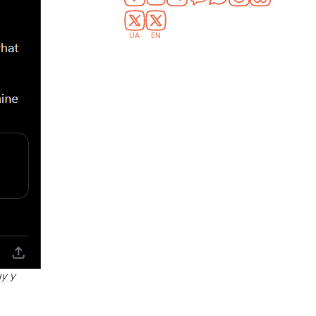
UA
EN
у у