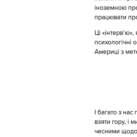
іноземною про
працювати про
Ці «інтерв’ю»,
психологічні 
Америці з мет
І багато з нас
взяти гору, і 
чесними щодо т