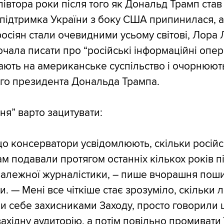
івтора роки після того як Дональд Трамп став
підтримка України з боку США припинилася, а 
 росіян стали очевидними усьому світові, Лора
очала писати про “російські інформаційні операц
ють на американське суспільство і очорнюют
го президента Дональда Трампа.
іння” варто зацитувати:
що консерватори усвідомлюють, скільки російс
м подавали протягом останніх кількох років п
залежної журналістики, – пише вчорашня пош
и. — Мені все чіткіше стає зрозуміло, скільки 
 себе захисниками Заходу, просто говорили 
ахідну аудиторію, а потім повільно промивати 