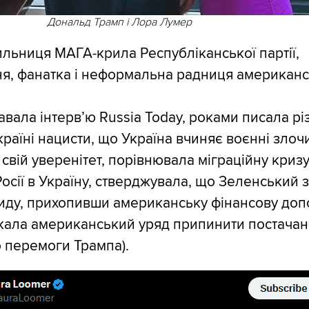
Дональд Трамп і Лора Лумер
льниця МАГА-крила Республіканської партії,
я, фанатка і неформальна радниця американ
авала інтервʼю Russia Today, роками писала рі
країні нацисти, що Україна вчиняє воєнні злоч
свій уверенітет, порівнювала міграційну кризу
осії в Україну, стверджувала, що Зеленський 
иду, прихопивши американську фінансову доп
икала американський уряд припинити постачан
о перемоги Трампа).