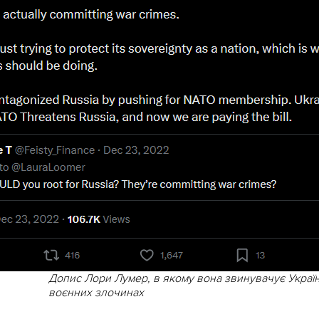
Допис Лори Лумер, в якому вона звинувачує Україн
воєнних злочинах