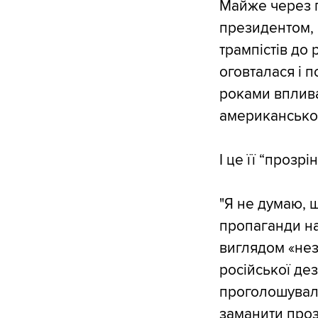
Майже через п
президентом, 
трампістів до
оговталася і п
роками вплива
американсько
І це її “прозр
"Я не думаю, 
пропаганди на
виглядом «не
російської дез
проголошували
заманити проз