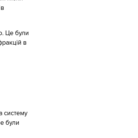
ів
ю. Це були
фракцій в
а систему
не були