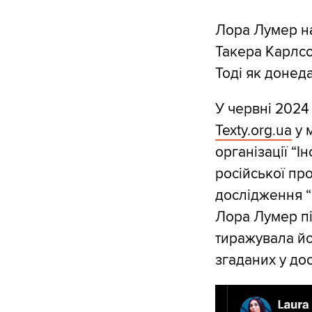
Лора Лумер на
Такера Карлс
Тоді як донеда
У червні 2024
Texty.org.ua
у 
організації “І
російської про
дослідження “
Лора Лумер пі
тиражувала йо
згаданих у дос