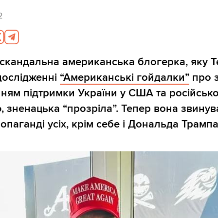
2
скандальна американська блогерка, яку Te
дослідженні
“Американські гойдалки”
про з
ням підтримки України у США та російськ
 зненацька “прозріла”. Тепер вона звинув
опаганді усіх, крім себе і Дональда Трампа