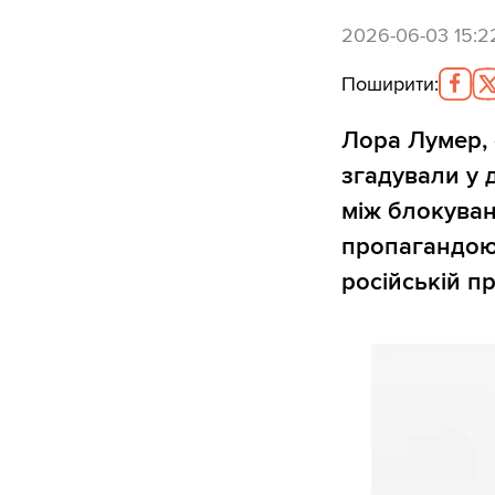
2026-06-03 15:2
Поширити
:
Лора Лумер, 
згадували у 
між блокуван
пропагандою,
російській пр