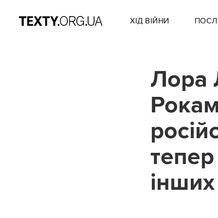
ХІД ВІЙНИ
ПОСЛ
Лора 
Рока
росій
тепер
інших