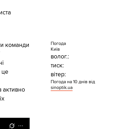
иста
Погода
ти команди
Київ
волог.:
ні
тиск:
 це
вітер:
Погода на 10 днів від
sinoptik.ua
в активно
іх