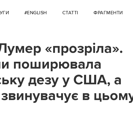
УГИ
#ENGLISH
СТАТТІ
ФРАГМЕНТИ
Лумер «прозріла».
ми поширювала
ську дезу у США, а
 звинувачує в цьом