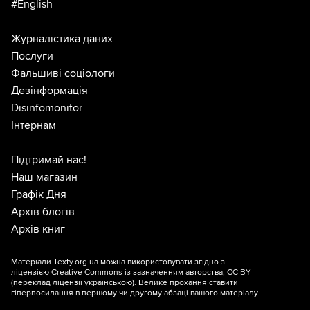
#English
Журналістика даних
Послуги
Фальшиві соціологи
Дезінформація
Disinfomonitor
Інтернам
Підтримай нас!
Наш магазин
Графік Дня
Архів блогів
Архів книг
Матеріали Texty.org.ua можна використовувати згідно з
ліцензією
Creative Commons із зазначенням авторства, CC BY
(переклад ліцензії
українською
). Велике прохання ставити
гіперпосилання в першому чи другому абзаці вашого матеріалу.