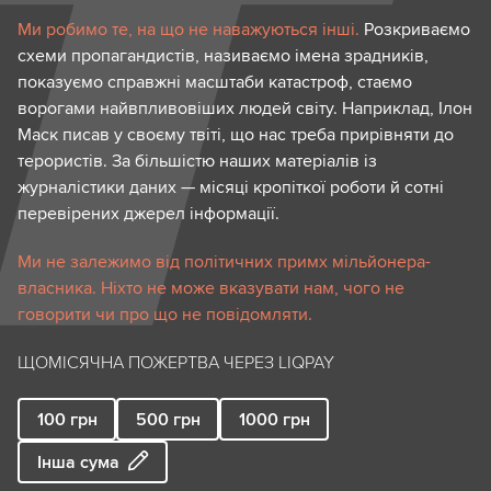
Ми робимо те, на що не наважуються інші.
Розкриваємо
схеми пропагандистів, називаємо імена зрадників,
показуємо справжні масштаби катастроф, стаємо
ворогами найвпливовіших людей світу. Наприклад, Ілон
Маск писав у своєму твіті, що нас треба прирівняти до
терористів. За більшістю наших матеріалів із
журналістики даних — місяці кропіткої роботи й сотні
перевірених джерел інформації.
Ми не залежимо від політичних примх мільйонера-
власника. Ніхто не може вказувати нам, чого не
говорити чи про що не повідомляти.
ЩОМІСЯЧНА ПОЖЕРТВА ЧЕРЕЗ LIQPAY
100
грн
500
грн
1000
грн
Інша сума