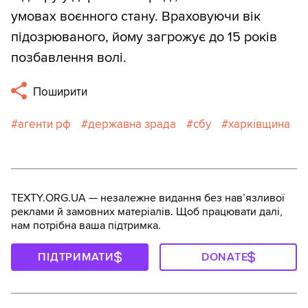
умовах воєнного стану. Враховуючи вік
підозрюваного, йому загрожує до 15 років
позбавлення волі.
Поширити
агенти рф
державна зрада
сбу
харківщина
TEXTY.ORG.UA — незалежне видання без навʼязливої
реклами й замовних матеріалів. Щоб працювати далі,
нам потрібна ваша підтримка.
ПІДТРИМАТИ
DONATE