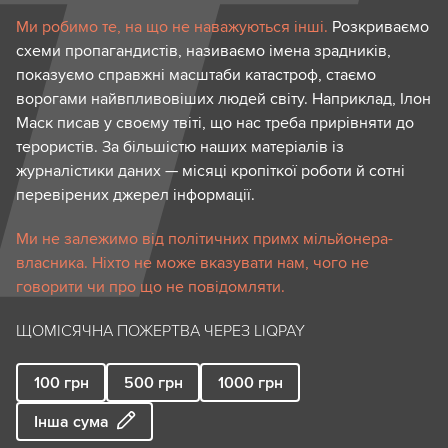
Ми робимо те, на що не наважуються інші.
Розкриваємо
схеми пропагандистів, називаємо імена зрадників,
показуємо справжні масштаби катастроф, стаємо
ворогами найвпливовіших людей світу. Наприклад, Ілон
Маск писав у своєму твіті, що нас треба прирівняти до
терористів. За більшістю наших матеріалів із
журналістики даних — місяці кропіткої роботи й сотні
перевірених джерел інформації.
Ми не залежимо від політичних примх мільйонера-
власника. Ніхто не може вказувати нам, чого не
говорити чи про що не повідомляти.
ЩОМІСЯЧНА ПОЖЕРТВА ЧЕРЕЗ LIQPAY
100
грн
500
грн
1000
грн
Інша сума