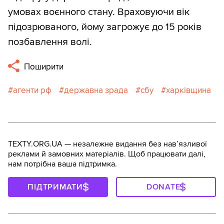
умовах воєнного стану. Враховуючи вік
підозрюваного, йому загрожує до 15 років
позбавлення волі.
Поширити
агенти рф
державна зрада
сбу
харківщина
TEXTY.ORG.UA — незалежне видання без навʼязливої
реклами й замовних матеріалів. Щоб працювати далі,
нам потрібна ваша підтримка.
ПІДТРИМАТИ
DONATE