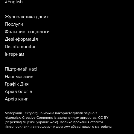
#English
Журналістика даних
Послуги
Фальшиві соціологи
Дезінформація
Disinfomonitor
Інтернам
Підтримай нас!
Наш магазин
Графік Дня
Архів блогів
Архів книг
Матеріали Texty.org.ua можна використовувати згідно з
ліцензією
Creative Commons із зазначенням авторства, CC BY
(переклад ліцензії
українською
). Велике прохання ставити
гіперпосилання в першому чи другому абзаці вашого матеріалу.