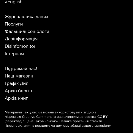
#English
Журналістика даних
Послуги
Фальшиві соціологи
Дезінформація
Disinfomonitor
Інтернам
Підтримай нас!
Наш магазин
Графік Дня
Архів блогів
Архів книг
Матеріали Texty.org.ua можна використовувати згідно з
ліцензією
Creative Commons із зазначенням авторства, CC BY
(переклад ліцензії
українською
). Велике прохання ставити
гіперпосилання в першому чи другому абзаці вашого матеріалу.