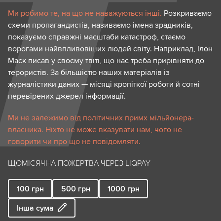
Ми робимо те, на що не наважуються інші.
Розкриваємо
схеми пропагандистів, називаємо імена зрадників,
показуємо справжні масштаби катастроф, стаємо
ворогами найвпливовіших людей світу. Наприклад, Ілон
Маск писав у своєму твіті, що нас треба прирівняти до
терористів. За більшістю наших матеріалів із
журналістики даних — місяці кропіткої роботи й сотні
перевірених джерел інформації.
Ми не залежимо від політичних примх мільйонера-
власника. Ніхто не може вказувати нам, чого не
говорити чи про що не повідомляти.
ЩОМІСЯЧНА ПОЖЕРТВА ЧЕРЕЗ LIQPAY
100
грн
500
грн
1000
грн
Інша сума