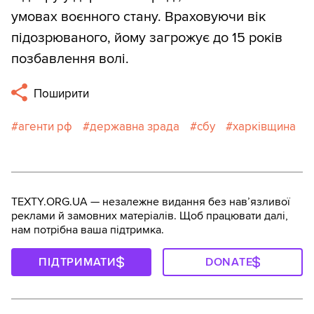
умовах воєнного стану. Враховуючи вік
підозрюваного, йому загрожує до 15 років
позбавлення волі.
Поширити
агенти рф
державна зрада
сбу
харківщина
TEXTY.ORG.UA — незалежне видання без навʼязливої
реклами й замовних матеріалів. Щоб працювати далі,
нам потрібна ваша підтримка.
ПІДТРИМАТИ
DONATE