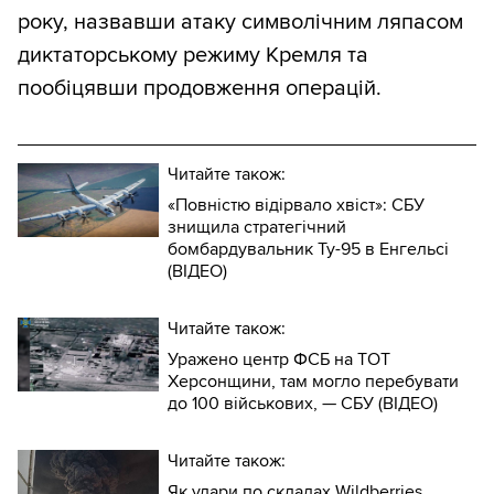
року, назвавши атаку символічним ляпасом
диктаторському режиму Кремля та
пообіцявши продовження операцій.
Читайте також:
«Повністю відірвало хвіст»: СБУ
знищила стратегічний
бомбардувальник Ту-95 в Енгельсі
(ВІДЕО)
Читайте також:
Уражено центр ФСБ на ТОТ
Херсонщини, там могло перебувати
до 100 військових, — СБУ (ВIДЕО)
Читайте також:
Як удари по складах Wildberries