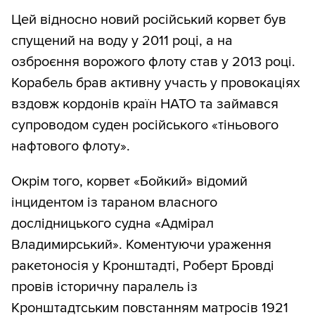
Цей відносно новий російський корвет був
спущений на воду у 2011 році, а на
озброєння ворожого флоту став у 2013 році.
Корабель брав активну участь у провокаціях
вздовж кордонів країн НАТО та займався
супроводом суден російського «тіньового
нафтового флоту».
Окрім того, корвет «Бойкий» відомий
інцидентом із тараном власного
дослідницького судна «Адмірал
Владимирський». Коментуючи ураження
ракетоносія у Кронштадті, Роберт Бровді
провів історичну паралель із
Кронштадтським повстанням матросів 1921