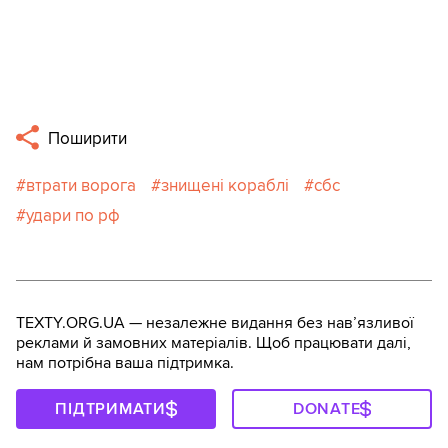
Поширити
втрати ворога
знищені кораблі
сбс
удари по рф
TEXTY.ORG.UA — незалежне видання без навʼязливої
реклами й замовних матеріалів. Щоб працювати далі,
нам потрібна ваша підтримка.
ПІДТРИМАТИ
DONATE