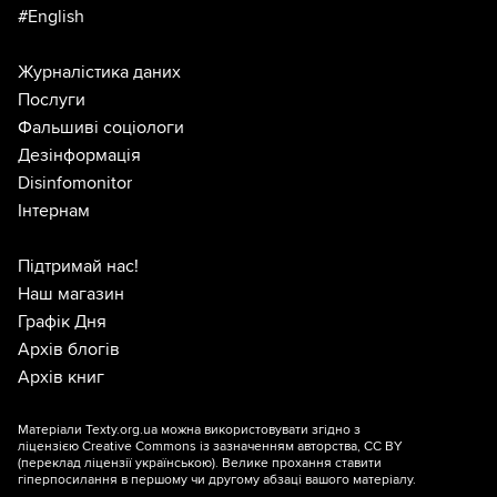
#English
Журналістика даних
Послуги
Фальшиві соціологи
Дезінформація
Disinfomonitor
Інтернам
Підтримай нас!
Наш магазин
Графік Дня
Архів блогів
Архів книг
Матеріали Texty.org.ua можна використовувати згідно з
ліцензією
Creative Commons із зазначенням авторства, CC BY
(переклад ліцензії
українською
). Велике прохання ставити
гіперпосилання в першому чи другому абзаці вашого матеріалу.