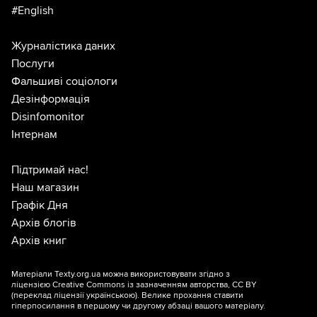
#English
Журналістика даних
Послуги
Фальшиві соціологи
Дезінформація
Disinfomonitor
Інтернам
Підтримай нас!
Наш магазин
Графік Дня
Архів блогів
Архів книг
Матеріали Texty.org.ua можна використовувати згідно з
ліцензією
Creative Commons із зазначенням авторства, CC BY
(переклад ліцензії
українською
). Велике прохання ставити
гіперпосилання в першому чи другому абзаці вашого матеріалу.