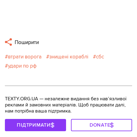
Поширити
втрати ворога
знищені кораблі
сбс
удари по рф
TEXTY.ORG.UA — незалежне видання без навʼязливої
реклами й замовних матеріалів. Щоб працювати далі,
нам потрібна ваша підтримка.
ПІДТРИМАТИ
DONATE