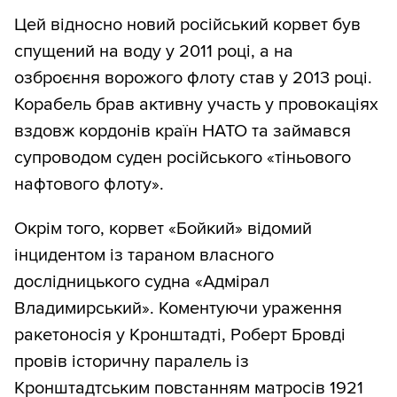
Цей відносно новий російський корвет був
спущений на воду у 2011 році, а на
озброєння ворожого флоту став у 2013 році.
Корабель брав активну участь у провокаціях
вздовж кордонів країн НАТО та займався
супроводом суден російського «тіньового
нафтового флоту».
Окрім того, корвет «Бойкий» відомий
інцидентом із тараном власного
дослідницького судна «Адмірал
Владимирський». Коментуючи ураження
ракетоносія у Кронштадті, Роберт Бровді
провів історичну паралель із
Кронштадтським повстанням матросів 1921