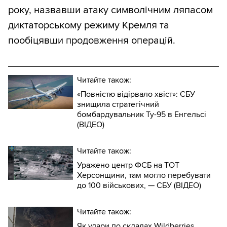
року, назвавши атаку символічним ляпасом
диктаторському режиму Кремля та
пообіцявши продовження операцій.
Читайте також:
«Повністю відірвало хвіст»: СБУ
знищила стратегічний
бомбардувальник Ту-95 в Енгельсі
(ВІДЕО)
Читайте також:
Уражено центр ФСБ на ТОТ
Херсонщини, там могло перебувати
до 100 військових, — СБУ (ВIДЕО)
Читайте також:
Як удари по складах Wildberries