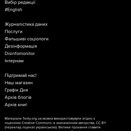
Вибір редакції
#English
Журналістика даних
Послуги
Фальшиві соціологи
Дезінформація
Disinfomonitor
Інтернам
Підтримай нас!
Наш магазин
Графік Дня
Архів блогів
Архів книг
Матеріали Texty.org.ua можна використовувати згідно з
ліцензією
Creative Commons із зазначенням авторства, CC BY
(переклад ліцензії
українською
). Велике прохання ставити