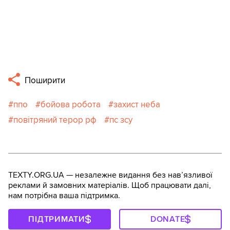
Поширити
ппо
бойова робота
захист неба
повітряний терор рф
пс зсу
TEXTY.ORG.UA — незалежне видання без навʼязливої
реклами й замовних матеріалів. Щоб працювати далі,
нам потрібна ваша підтримка.
ПІДТРИМАТИ
DONATE