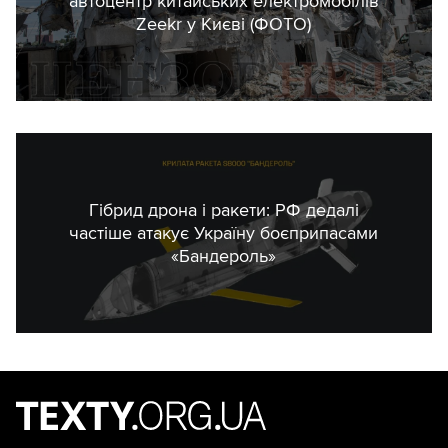
автоцентр китайських електромобілів
Zeekr у Києві (ФОТО)
Гібрид дрона і ракети: РФ дедалі
частіше атакує Україну боєприпасами
«Бандероль»