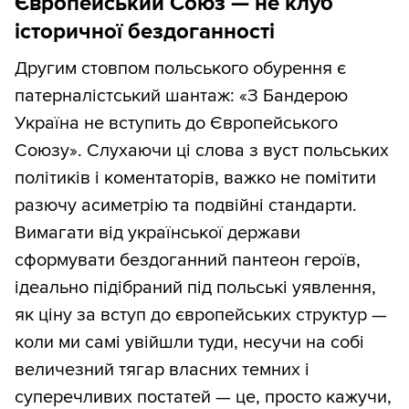
Європейський Союз — не клуб
історичної бездоганності
Другим стовпом польського обурення є
патерналістський шантаж: «З Бандерою
Україна не вступить до Європейського
Союзу». Слухаючи ці слова з вуст польських
політиків і коментаторів, важко не помітити
разючу асиметрію та подвійні стандарти.
Вимагати від української держави
сформувати бездоганний пантеон героїв,
ідеально підібраний під польські уявлення,
як ціну за вступ до європейських структур —
коли ми самі увійшли туди, несучи на собі
величезний тягар власних темних і
суперечливих постатей — це, просто кажучи,