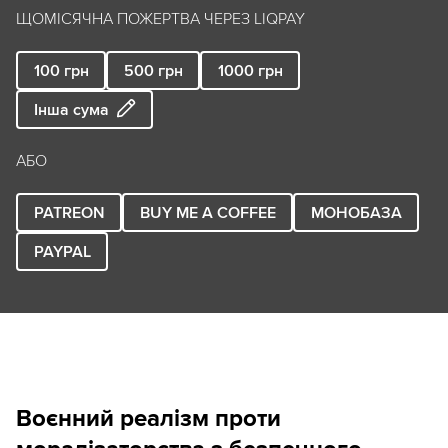
ЩОМІСЯЧНА ПОЖЕРТВА ЧЕРЕЗ LIQPAY
100
грн
500
грн
1000
грн
Інша сума
АБО
PATREON
BUY ME A COFFEE
МОНОБАЗА
PAYPAL
Воєнний реалізм проти