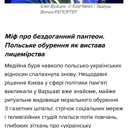
Єжи Вуйцик. © East News | Тадеуш
Випих/РЕПОРТЕР
Міф про бездоганний пантеон.
Польське обурення як вистава
лицемірства
Медійна буря навколо польсько-українських
відносин спалахнула знову. Нещодавні
рішення Києва у сфері політики пам’яті
викликали у Варшаві вже знайоме, майже
ритуальне видовище морального обурення.
З газетних шпальт, стрічок соціальних мереж
і телевізійних студій ллється потік повчань,
глибоких зітхань про «українську