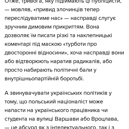
Отже, тривога, яку підіймають ці публіцисти,
— мовляв, «привид злочинців тепер
переслідуватиме нас» — насправді слугує
зручним димовим прикриттям. Вона
дозволяє їм писати різкі та наклепницькі
коментарі під маскою «турботи про
двосторонні відносини», хоча насправді вони
або відтворюють наратив радикалів, або
просто набирають політичні бали у
внутрішньопартійній боротьбі.
А звинувачувати українських політиків у
тому, що польський націоналіст може
напасти на українського працівника чи
студента на вулиці Варшави або Вроцлава,
— це абсурд як з інтелектуального, так і з