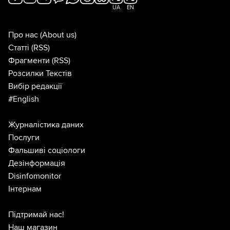
UA
EN
Про нас
(About us)
Статті
(RSS)
Фрагменти
(RSS)
Розсилки Текстів
Вибір редакції
#English
Журналістика даних
Послуги
Фальшиві соціологи
Дезінформація
Disinfomonitor
Інтернам
Підтримай нас!
Наш магазин