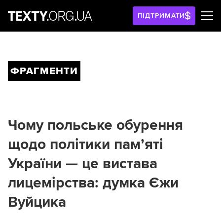
ПІДТРИМАТИ
ФРАГМЕНТИ
Чому польське обурення
щодо політики пам’яті
України — це вистава
лицемірства: думка Єжи
Вуйцика