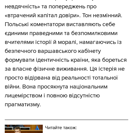
невдячність» та попереджень про
«втрачений капітал довіри». Тон незмінний.
Польські коментатори виставляють себе
єдиними праведними та безпомилковими
вчителями історії й моралі, намагаючись із
безпечного варшавського кабінету
формувати ідентичність країни, яка бореться
за власне фізичне виживання. Ця істерія не
просто відірвана від реальності тотальної
війни. Вона просякнута національним
лицемірством і повною відсутністю
прагматизму.
Читайте також: