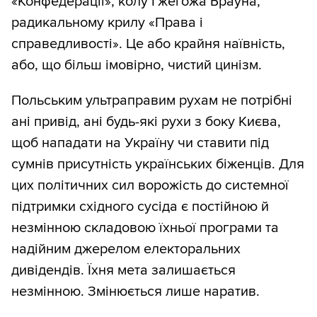
«Конфедерації», колу Гжегожа Брауна,
радикальному крилу «Права і
справедливості». Це або крайня наївність,
або, що більш імовірно, чистий цинізм.
Польським ультраправим рухам не потрібні
ані привід, ані будь-які рухи з боку Києва,
щоб нападати на Україну чи ставити під
сумнів присутність українських біженців. Для
цих політичних сил ворожість до системної
підтримки східного сусіда є постійною й
незмінною складовою їхньої програми та
надійним джерелом електоральних
дивідендів. Їхня мета залишається
незмінною. Змінюється лише наратив.