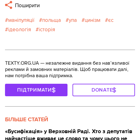
Поширити
маніпуляції
польща
упа
цинізм
єс
ідеологія
історія
TEXTY.ORG.UA — незалежне видання без навʼязливої
реклами й замовних матеріалів. Щоб працювати далі,
нам потрібна ваша підтримка.
ПІДТРИМАТИ
DONATE
БІЛЬШЕ СТАТЕЙ
«Бусифікація» у Верховній Раді. Хто з депутатів
найчастіше вживає це слово та чому цього не