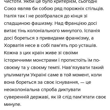
чистоти. Якби це було критерієм, сьогодні
Союз являв би собою ряд порожніх стільців.
Італія так і не розібралася до кінця зі
спадщиною фашизму. Над Францією досі
витає тінь колоніального минулого. Іспанія
досі бореться з привидами франкізму, а
Хорватія несе в собі пам’ять про усташів.
Кожна з цих країн живе зі своїми
історичними монстрами і протистоїть їм по-
своєму та у своєму темпі. Нав’язувати такий
ультиматум Україні саме в той момент, коли
вона бореться за своє існування, — це
неоколоніальна спроба диктувати
суверенній державі, як їй слід пам’ятати своє
минуле.