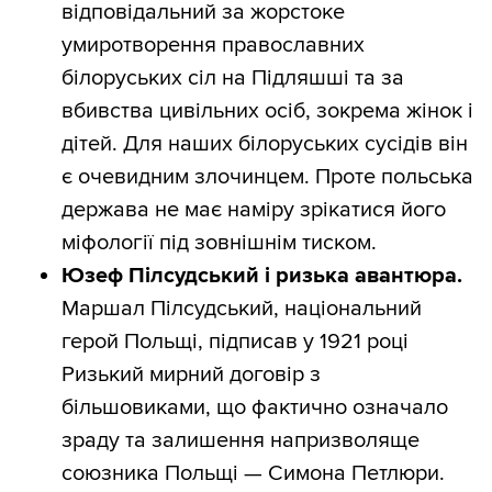
відповідальний за жорстоке
умиротворення православних
білоруських сіл на Підляшші та за
вбивства цивільних осіб, зокрема жінок і
дітей. Для наших білоруських сусідів він
є очевидним злочинцем. Проте польська
держава не має наміру зрікатися його
міфології під зовнішнім тиском.
Юзеф Пілсудський і ризька авантюра.
Маршал Пілсудський, національний
герой Польщі, підписав у 1921 році
Ризький мирний договір з
більшовиками, що фактично означало
зраду та залишення напризволяще
союзника Польщі — Симона Петлюри.