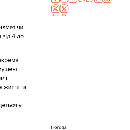
UA
EN
 намет чи
 від 4 до
зокрема
змушені
алі
є життя та
деться у
Погода