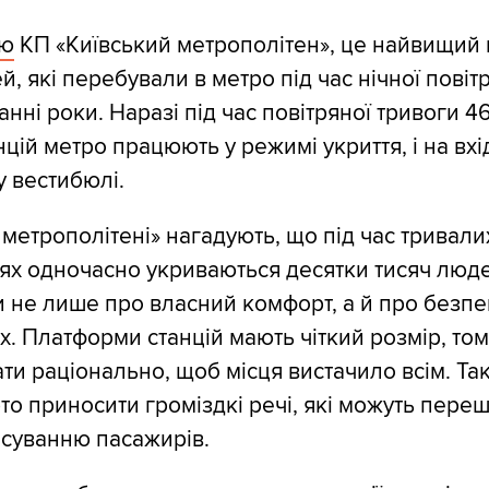
єю
КП «Київський метрополітен», це найвищий
й, які перебували в метро під час нічної повіт
анні роки. Наразі під час повітряної тривоги 4
цій метро працюють у режимі укриття, і на вхід
у вестибюлі.
метрополітені» нагадують, що під час тривалих
іях одночасно укриваються десятки тисяч люд
 не лише про власний комфорт, а й про безпе
х. Платформи станцій мають чіткий розмір, том
ти раціонально, щоб місця вистачило всім. Та
рто приносити громіздкі речі, які можуть пер
суванню пасажирів.