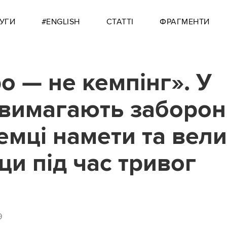
УГИ
#ENGLISH
СТАТТІ
ФРАГМЕНТИ
о — не кемпінг». У
 вимагають заборон
емці намети та вели
ци під час тривог
9