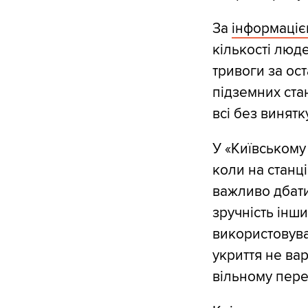
За
інформаці
кількості люде
тривоги за ост
підземних стан
всі без винятк
У «Київському 
коли на станц
важливо дбати
зручність інши
використовува
укриття не ва
вільному пере