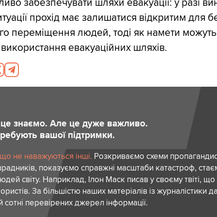
жливо забезпечувати шляхи евакуації: у разі в
итуації прохід має залишатися відкритим для 
го переміщення людей, тоді як намети можуть
використання евакуаційних шляхів.
и це знаємо. Але це дуже важливо.
отребують вашої підтримки.
 що не наважуються інші.
Розкриваємо схеми пропагандист
зрадників, показуємо справжні масштаби катастроф, ста
дей світу. Наприклад, Ілон Маск писав у своєму твіті, що
ористів. За більшістю наших матеріалів із журналістики да
й сотні перевірених джерел інформації.