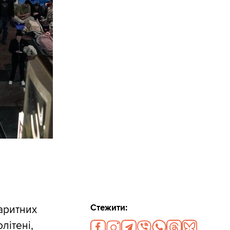
Стежити:
аритних
літені,