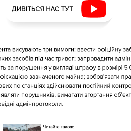
ДИВІТЬСЯ НАС ТУТ
нта висувають три вимоги: ввести офіційну за
ких засобів під час тривог; запровадити адмін
сть за порушення у вигляді штрафу в розмірі 5
нфіскацією зазначеного майна; зобов'язати пра
гових по станціях здійснювати постійний контр
являти порушників, вимагати згортання об'єкті
овідні адмінпротоколи.
Читайте також: