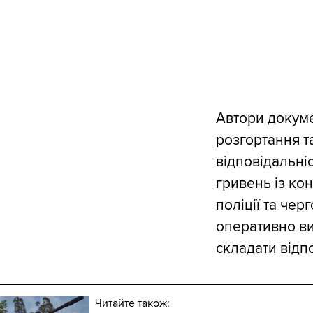
Автори докуме
розгортання та
відповідальні
гривень із ко
поліції та чер
оперативно ви
складати відп
Читайте також: