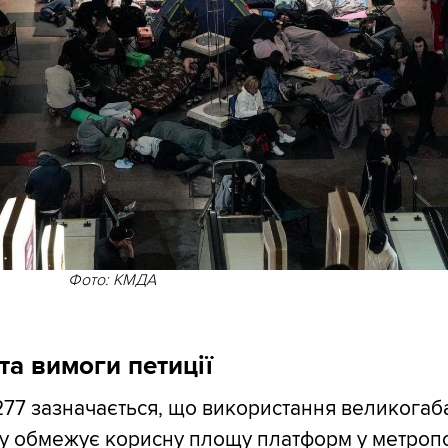
Фото: КМДА
та вимоги петиції
277 зазначається, що використання великогаб
ну обмежує корисну площу платформ у метропо