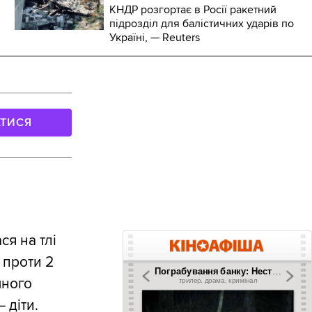
КНДР розгортає в Росії ракетний
підрозділ для балістичних ударів по
Україні, — Reuters
АТИСЯ
я на тлі
 проти 2
чного
 діти.