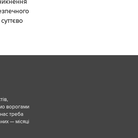
иникнення
безпечного
 суттєво
ів,
ємо ворогами
 нас треба
них — місяці