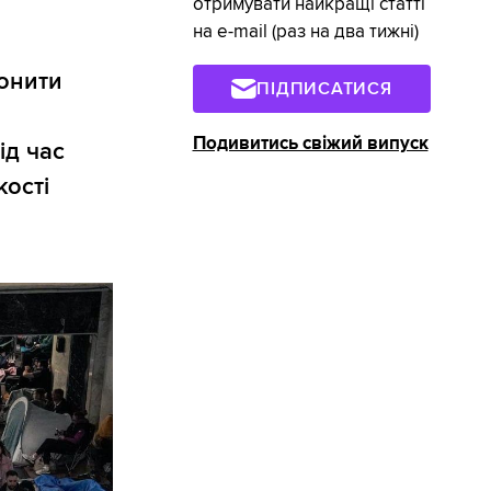
отримувати найкращі статті
на e-mail (раз на два тижні)
онити
ПІДПИСАТИСЯ
Подивитись свіжий випуск
ід час
кості