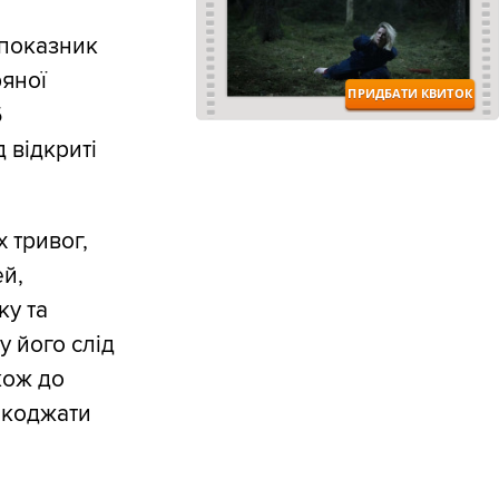
 показник
ряної
6
 відкриті
 тривог,
ей,
ку та
у його слід
кож до
ешкоджати