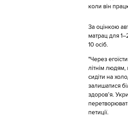
коли він працю
За оцінкою авт
матрац для 1–2
10 осіб.
"Через егоїст
літнім людям, 
сидіти на холо
залишатися біл
здоров’я. Укри
перетворювати
петиції.