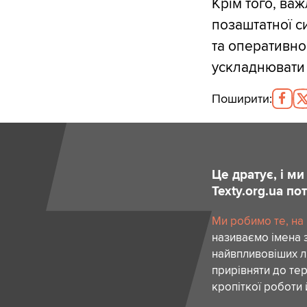
Крім того, ва
позаштатної с
та оперативно
ускладнювати 
Поширити
:
Це дратує, і м
Texty.org.ua п
Ми робимо те, на
називаємо імена 
найвпливовіших лю
прирівняти до тер
кропіткої роботи 