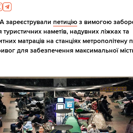
ДА зареєстрували
петицію
з вимогою забор
 туристичних наметів, надувних ліжках та
тних матраців на станціях метрополітену п
ривог для забезпечення максимальної міст