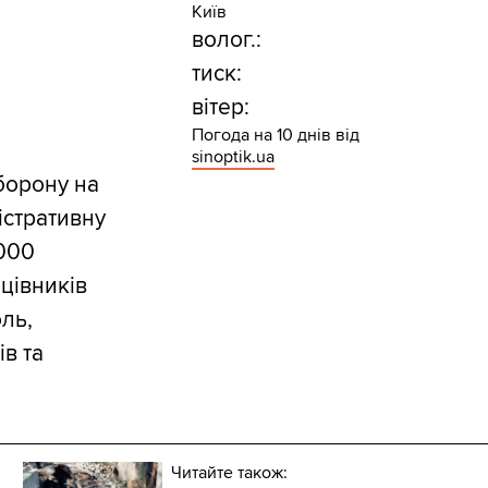
Київ
волог.:
тиск:
вітер:
Погода на 10 днів від
sinoptik.ua
борону на
істративну
 000
цівників
оль,
в та
Читайте також: