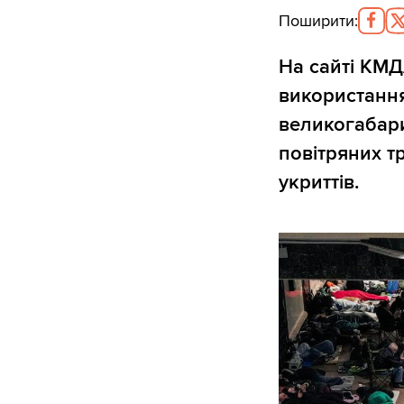
Поширити
:
На сайті КМ
використання
великогабари
повітряних т
укриттів.