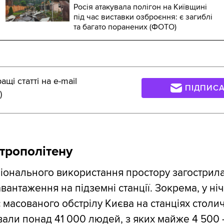
Росія атакувала полігон на Київщині
під час виставки озброєння: є загиблі
та багато поранених (ФОТО)
щі статті на e-mail
ПІДПИС
)
трополітену
онального використання простору загострилас
антаження на підземні станції. Зокрема, у ніч
с масованого обстрілу Києва на станціях столи
али понад 41 000 людей, з яких майже 4 500 –