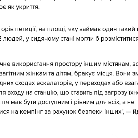
є як укриття.
орів петиції, на площі, яку займає один такий
 людей, у сидячому стані могли б розміститися
ичне використання простору іншим містянам, 
вагітним жінкам та дітям, бракує місця. Вони 
дних сходах ескалаторів, у переходах або взаг
я входу на станцію, що ставить під загрозу їхн
ття має бути доступним і рівним для всіх, а не
ся на кемпінг за рахунок безпеки інших", — й