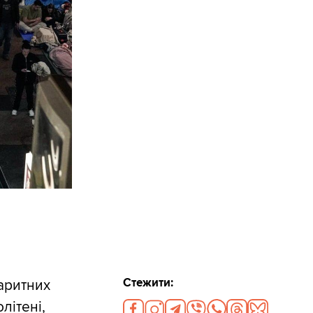
Стежити:
аритних
літені,