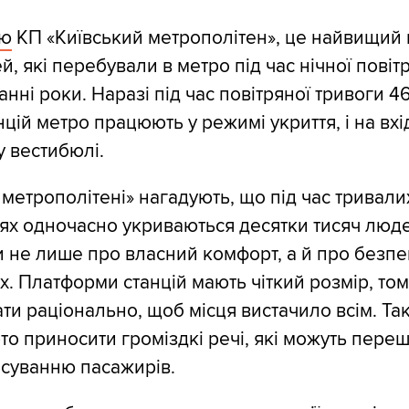
єю
КП «Київський метрополітен», це найвищий
й, які перебували в метро під час нічної повіт
анні роки. Наразі під час повітряної тривоги 4
цій метро працюють у режимі укриття, і на вхід
у вестибюлі.
метрополітені» нагадують, що під час тривалих
іях одночасно укриваються десятки тисяч люд
 не лише про власний комфорт, а й про безпе
х. Платформи станцій мають чіткий розмір, том
ти раціонально, щоб місця вистачило всім. Та
рто приносити громіздкі речі, які можуть пер
суванню пасажирів.