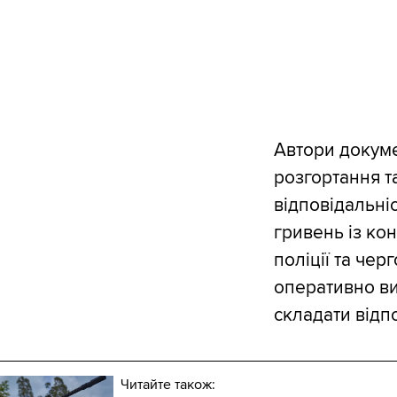
Автори докуме
розгортання та
відповідальні
гривень із ко
поліції та чер
оперативно ви
складати відп
Читайте також: