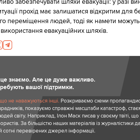
жливо забезпечувати шляхи евакуації: у разі в
итуації прохід має залишатися відкритим для 
го переміщення людей, тоді як намети можуть
використання евакуаційних шляхів.
и це знаємо. Але це дуже важливо.
отребують вашої підтримки.
 що не наважуються інші.
Розкриваємо схеми пропагандист
зрадників, показуємо справжні масштаби катастроф, ста
дей світу. Наприклад, Ілон Маск писав у своєму твіті, що
ористів. За більшістю наших матеріалів із журналістики да
й сотні перевірених джерел інформації.