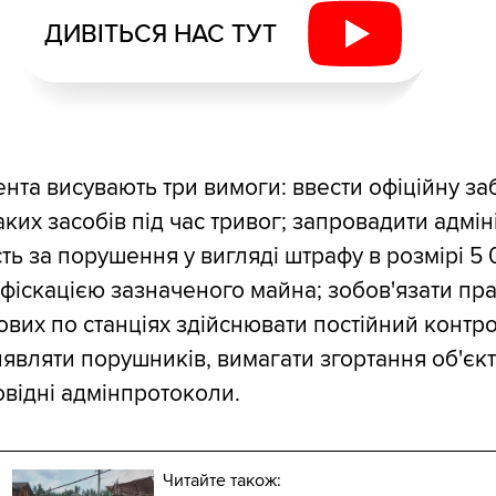
ДИВІТЬСЯ НАС ТУТ
нта висувають три вимоги: ввести офіційну за
ких засобів під час тривог; запровадити адмін
сть за порушення у вигляді штрафу в розмірі 5
нфіскацією зазначеного майна; зобов'язати пра
гових по станціях здійснювати постійний контр
являти порушників, вимагати згортання об'єкті
овідні адмінпротоколи.
Читайте також: