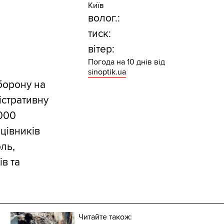
Київ
волог.:
тиск:
вітер:
Погода на 10 днів від
sinoptik.ua
борону на
істративну
 000
цівників
оль,
в та
Читайте також: