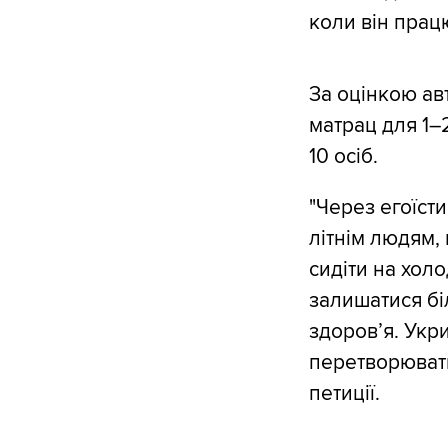
коли він працю
За оцінкою авт
матрац для 1–2
10 осіб.
"Через егоїст
літнім людям, 
сидіти на холо
залишатися біл
здоров’я. Укри
перетворювати
петиції.