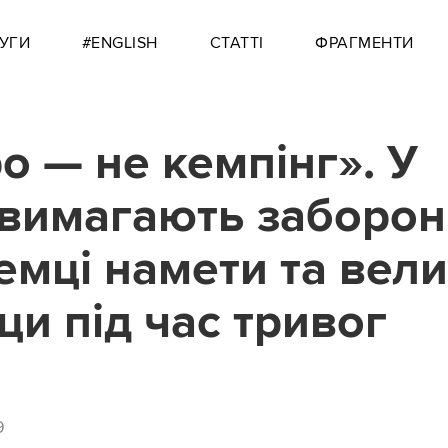
УГИ
#ENGLISH
СТАТТІ
ФРАГМЕНТИ
о — не кемпінг». У
 вимагають заборон
емці намети та вели
ци під час тривог
9