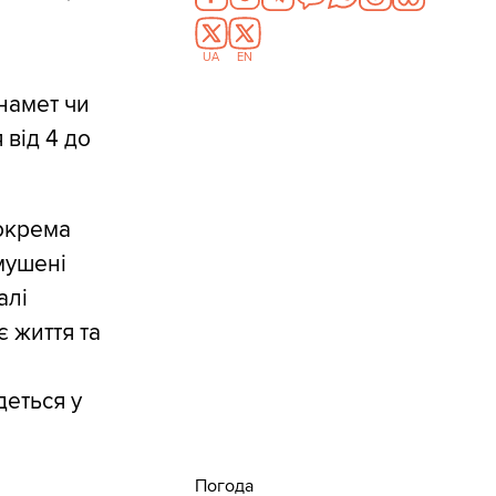
UA
EN
 намет чи
 від 4 до
зокрема
змушені
алі
є життя та
деться у
Погода