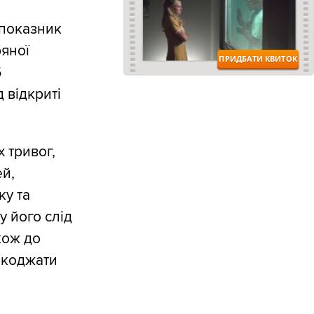
 показник
ряної
6
 відкриті
 тривог,
ей,
ку та
у його слід
кож до
ешкоджати