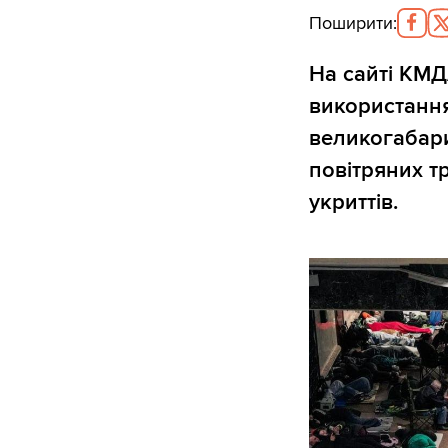
Поширити
:
На сайті КМ
використання
великогабари
повітряних т
укриттів.