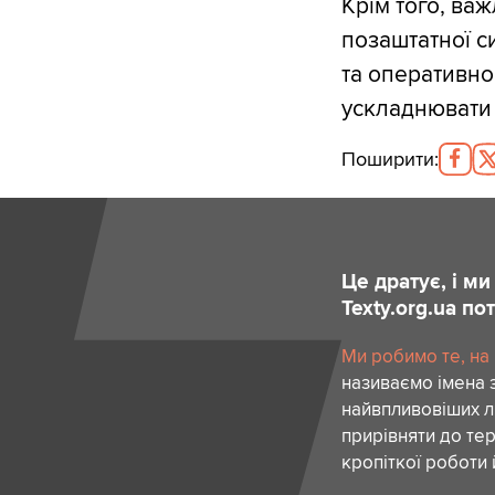
Крім того, ва
позаштатної с
та оперативно
ускладнювати 
Поширити
:
Це дратує, і м
Texty.org.ua п
Ми робимо те, на
називаємо імена 
найвпливовіших лю
прирівняти до тер
кропіткої роботи 