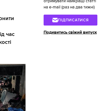
отримувати найкращі статті
на e-mail (раз на два тижні)
онити
ПІДПИСАТИСЯ
Подивитись свіжий випуск
ід час
кості