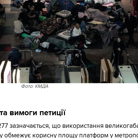
Фото: КМДА
та вимоги петиції
277 зазначається, що використання великогаб
ну обмежує корисну площу платформ у метропо