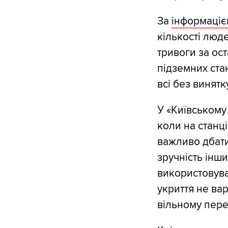
За
інформаці
кількості люде
тривоги за ост
підземних стан
всі без винятк
У «Київському 
коли на станц
важливо дбати
зручність інши
використовува
укриття не ва
вільному пере