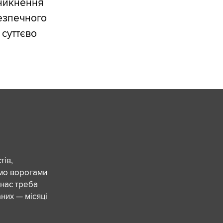
иникнення
безпечного
 суттєво
ів,
ємо ворогами
 нас треба
них — місяці