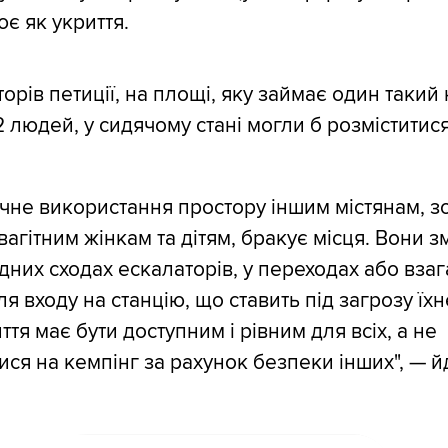
є як укриття.
орів петиції, на площі, яку займає один такий
 людей, у сидячому стані могли б розміститися
ичне використання простору іншим містянам, 
вагітним жінкам та дітям, бракує місця. Вони 
дних сходах ескалаторів, у переходах або взаг
я входу на станцію, що ставить під загрозу їхн
ття має бути доступним і рівним для всіх, а не
ся на кемпінг за рахунок безпеки інших", — й