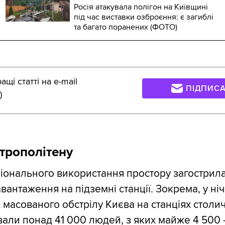
Росія атакувала полігон на Київщині
під час виставки озброєння: є загиблі
та багато поранених (ФОТО)
щі статті на e-mail
ПІДПИС
)
трополітену
онального використання простору загострилас
антаження на підземні станції. Зокрема, у ніч
с масованого обстрілу Києва на станціях столи
али понад 41 000 людей, з яких майже 4 500 –