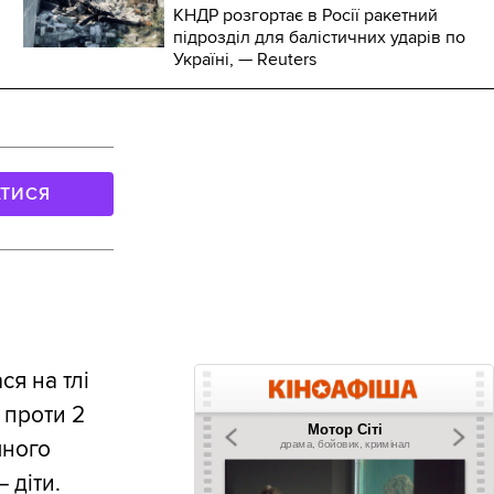
КНДР розгортає в Росії ракетний
підрозділ для балістичних ударів по
Україні, — Reuters
АТИСЯ
я на тлі
 проти 2
чного
 діти.