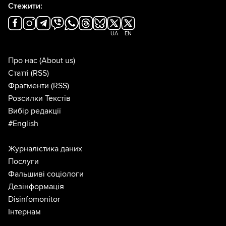
Стежити:
UA
EN
Про нас
(About us)
Статті
(RSS)
Фрагменти
(RSS)
Розсилки Текстів
Вибір редакції
#English
Журналістика даних
Послуги
Фальшиві соціологи
Дезінформація
Disinfomonitor
Інтернам