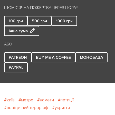
ЩОМІСЯЧНА ПОЖЕРТВА ЧЕРЕЗ LIQPAY
100
грн
500
грн
1000
грн
Інша сума
АБО
PATREON
BUY ME A COFFEE
МОНОБАЗА
PAYPAL
київ
метро
намети
петиції
повітряний терор рф
укриття