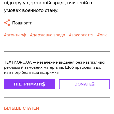
підозру у державній зраді, вчиненій в
умовах воєнного стану.
Поширити
агенти рф
державна зрада
закарпаття
опк
TEXTY.ORG.UA — незалежне видання без навʼязливої
реклами й замовних матеріалів. Щоб працювати далі,
нам потрібна ваша підтримка.
ПІДТРИМАТИ
DONATE
БІЛЬШЕ СТАТЕЙ