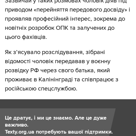
Зазвичай у таких розмовах чоловік діяв під
приводом «перейняття передового досвіду» і
проявляв професійний інтерес, зокрема до
новітніх розробок ОПК та залучених до
цього фахівців.
Як з’ясувало розслідування, зібрані
відомості чоловік передавав у воєнну
розвідку РФ через свого батька, який
проживає в Калінінграді та співпрацює з
російською спецслужбою.
Це дратує, і ми це знаємо. Але це дуже
важливо.
Texty.org.ua потребують вашої підтримки.