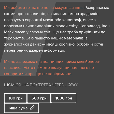
Ми робимо те, на що не наважуються інші.
Розкриваємо
схеми пропагандистів, називаємо імена зрадників,
показуємо справжні масштаби катастроф, стаємо
ворогами найвпливовіших людей світу. Наприклад, Ілон
Маск писав у своєму твіті, що нас треба прирівняти до
терористів. За більшістю наших матеріалів із
журналістики даних — місяці кропіткої роботи й сотні
перевірених джерел інформації.
Ми не залежимо від політичних примх мільйонера-
власника. Ніхто не може вказувати нам, чого не
говорити чи про що не повідомляти.
ЩОМІСЯЧНА ПОЖЕРТВА ЧЕРЕЗ LIQPAY
100
грн
500
грн
1000
грн
Інша сума