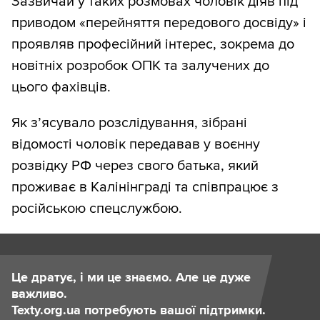
Зазвичай у таких розмовах чоловік діяв під
приводом «перейняття передового досвіду» і
проявляв професійний інтерес, зокрема до
новітніх розробок ОПК та залучених до
цього фахівців.
Як з’ясувало розслідування, зібрані
відомості чоловік передавав у воєнну
розвідку РФ через свого батька, який
проживає в Калінінграді та співпрацює з
російською спецслужбою.
Це дратує, і ми це знаємо. Але це дуже
важливо.
Texty.org.ua потребують вашої підтримки.