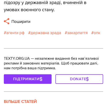
підозру у державній зраді, вчиненій в
умовах воєнного стану.
Поширити
агенти рф
державна зрада
закарпаття
опк
TEXTY.ORG.UA — незалежне видання без навʼязливої
реклами й замовних матеріалів. Щоб працювати далі,
нам потрібна ваша підтримка.
ПІДТРИМАТИ
DONATE
БІЛЬШЕ СТАТЕЙ