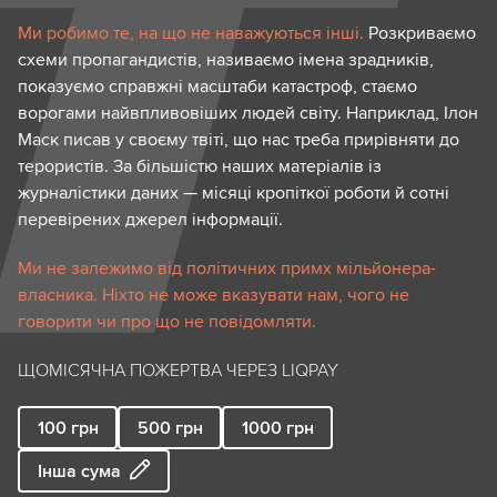
Ми робимо те, на що не наважуються інші.
Розкриваємо
схеми пропагандистів, називаємо імена зрадників,
показуємо справжні масштаби катастроф, стаємо
ворогами найвпливовіших людей світу. Наприклад, Ілон
Маск писав у своєму твіті, що нас треба прирівняти до
терористів. За більшістю наших матеріалів із
журналістики даних — місяці кропіткої роботи й сотні
перевірених джерел інформації.
Ми не залежимо від політичних примх мільйонера-
власника. Ніхто не може вказувати нам, чого не
говорити чи про що не повідомляти.
ЩОМІСЯЧНА ПОЖЕРТВА ЧЕРЕЗ LIQPAY
100
грн
500
грн
1000
грн
Інша сума