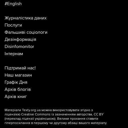
#English
Журналістика даних
Послуги
Фальшиві соціологи
Дезінформація
Disinfomonitor
Інтернам
Підтримай нас!
Наш магазин
Графік Дня
Архів блогів
Архів книг
Матеріали Texty.org.ua можна використовувати згідно з
ліцензією
Creative Commons із зазначенням авторства, CC BY
(переклад ліцензії
українською
). Велике прохання ставити
гіперпосилання в першому чи другому абзаці вашого матеріалу.