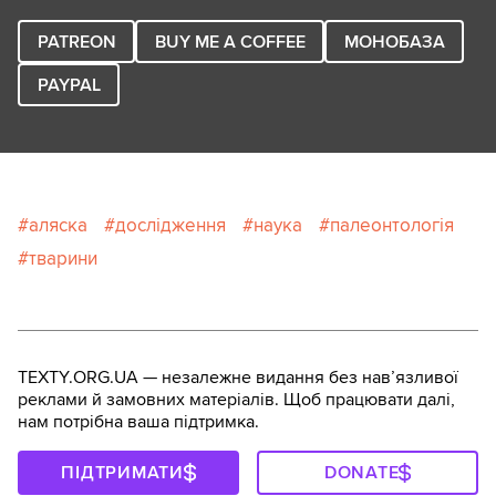
PATREON
BUY ME A COFFEE
МОНОБАЗА
PAYPAL
аляска
дослідження
наука
палеонтологія
тварини
TEXTY.ORG.UA — незалежне видання без навʼязливої
реклами й замовних матеріалів. Щоб працювати далі,
нам потрібна ваша підтримка.
ПІДТРИМАТИ
DONATE