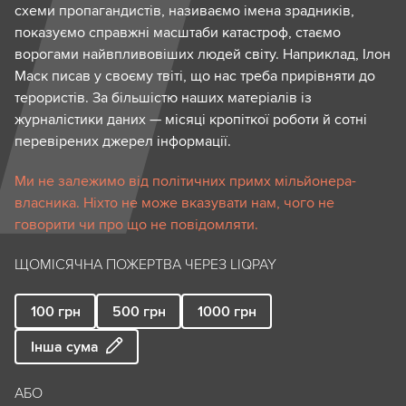
схеми пропагандистів, називаємо імена зрадників,
показуємо справжні масштаби катастроф, стаємо
ворогами найвпливовіших людей світу. Наприклад, Ілон
Маск писав у своєму твіті, що нас треба прирівняти до
терористів. За більшістю наших матеріалів із
журналістики даних — місяці кропіткої роботи й сотні
перевірених джерел інформації.
Ми не залежимо від політичних примх мільйонера-
власника. Ніхто не може вказувати нам, чого не
говорити чи про що не повідомляти.
ЩОМІСЯЧНА ПОЖЕРТВА ЧЕРЕЗ LIQPAY
100
грн
500
грн
1000
грн
Інша сума
АБО