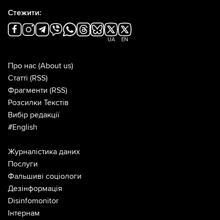
Стежити:
UA
EN
Про нас
(About us)
Статті
(RSS)
Фрагменти
(RSS)
Розсилки Текстів
Вибір редакції
#English
Журналістика даних
Послуги
Фальшиві соціологи
Дезінформація
Disinfomonitor
Інтернам