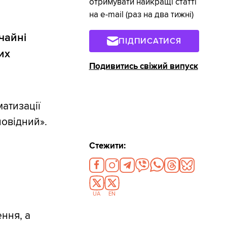
отримувати найкращі статті
на e-mail (раз на два тижні)
чайні
ПІДПИСАТИСЯ
их
Подивитись свіжий випуск
атизації
овідний».
Стежити:
UA
EN
ння, а