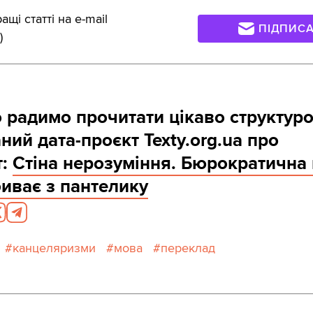
щі статті на e-mail
ПІДПИС
)
 радимо прочитати цікаво структуро
ний дата-проєкт Texty.org.ua про
т:
Стіна нерозуміння. Бюрократична
иває з пантелику
канцеляризми
мова
переклад