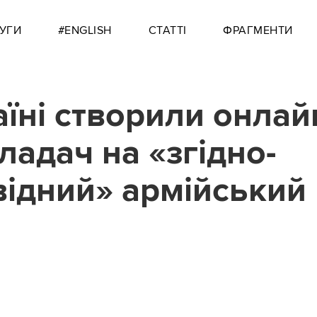
УГИ
#ENGLISH
СТАТТІ
ФРАГМЕНТИ
аїні створили онлай
ладач на «згідно-
відний» армійський
2