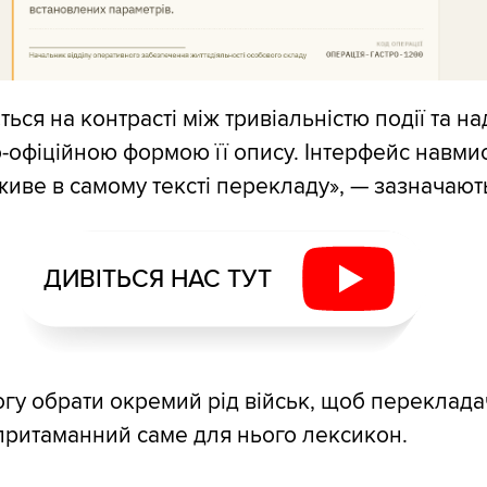
ься на контрасті між тривіальністю події та н
офіційною формою її опису. Інтерфейс навми
живе в самому тексті перекладу», — зазначают
ДИВІТЬСЯ НАС ТУТ
огу обрати окремий рід військ, щоб переклада
притаманний саме для нього лексикон.