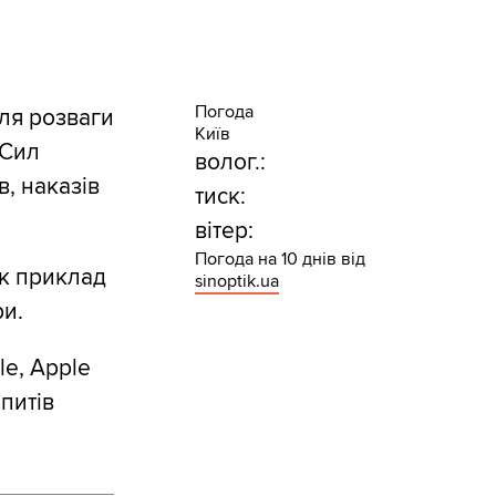
Погода
ля розваги
Київ
 Сил
волог.:
, наказів
тиск:
вітер:
Погода на 10 днів від
як приклад
sinoptik.ua
ри.
le, Apple
питів