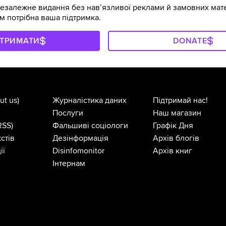
залежне видання без навʼязливої реклами й замовних мате
м потрібна ваша підтримка.
ДТРИМАТИ
DONATE
ut us)
Журналістика даних
Підтримай нас!
Послуги
Наш магазин
RSS)
Фальшиві соціологи
Графік Дня
стів
Дезінформація
Архів блогів
ії
Disinfomonitor
Архів книг
Інтернам