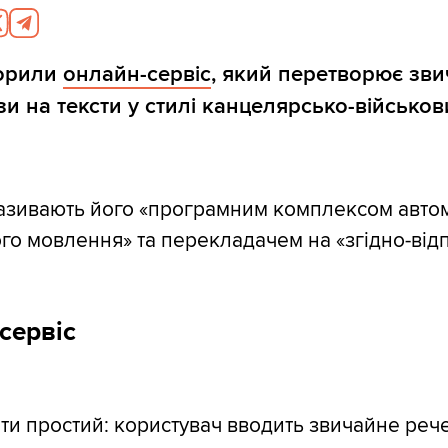
ворили
онлайн-сервіс
, який перетворює зви
зи на тексти у стилі канцелярсько-військов
азивають його «програмним комплексом автом
о мовлення» та перекладачем на «згідно-відп
сервіс
и простий: користувач вводить звичайне рече