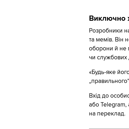
Виключно 
Розробники н
та мемів. Він 
оборони й не 
чи службових 
«Будь-яке йог
„правильного“
Вхід до особи
або Telegram, 
на переклад.