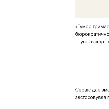
«Гумор тримаєт
бюрократично-
— увесь жарт 
Сервіс дає зм
застосовував 