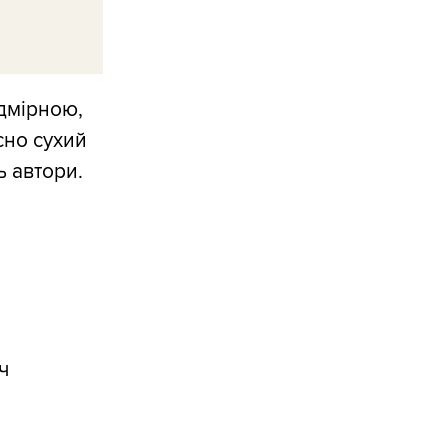
адмірною,
сно сухий
ь автори.
ч