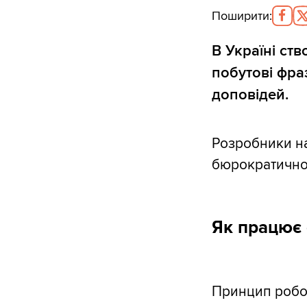
Поширити
:
В Україні ст
побутові фра
доповідей.
Розробники н
бюрократичног
Як працює 
Принцип робот