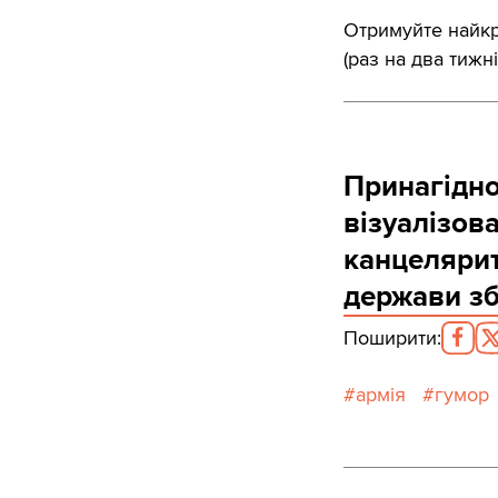
Отримуйте найкра
(раз на два тижні
Принагідно
візуалізова
канцеляри
держави зб
Поширити
:
армія
гумор