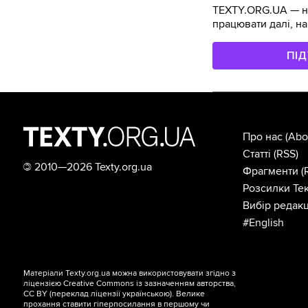
TEXTY.ORG.UA — не
працювати далі, на
ПІ
Про нас
(Abo
Статті
(RSS)
©
2010—2026 Texty.org.ua
Фрагменти
(
Розсилки Тек
Вибір редакц
#English
Матеріали Texty.org.ua можна використовувати згідно з
ліцензією
Creative Commons із зазначенням авторства,
CC BY
(переклад ліцензії
українською
). Велике
прохання ставити гіперпосилання в першому чи