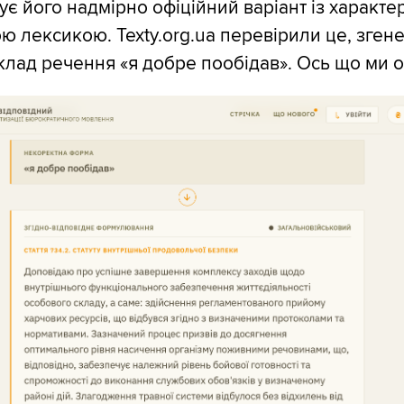
ує його надмірно офіційний варіант із характ
 лексикою. Texty.org.ua перевірили це, зген
клад речення «я добре пообідав». Ось що ми 