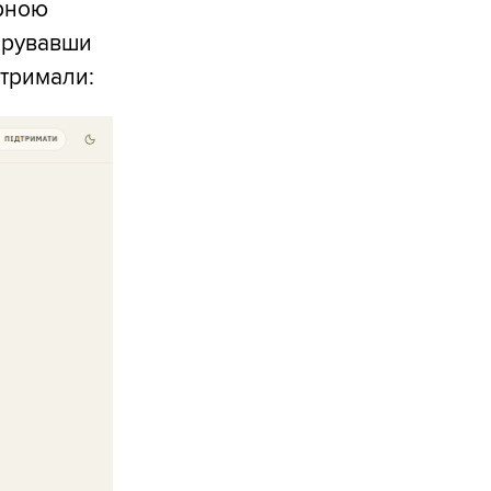
ерною
ерувавши
отримали: