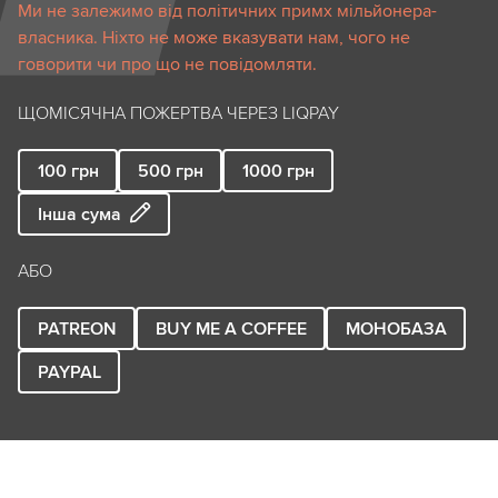
Ми не залежимо від політичних примх мільйонера-
власника. Ніхто не може вказувати нам, чого не
говорити чи про що не повідомляти.
ЩОМІСЯЧНА ПОЖЕРТВА ЧЕРЕЗ LIQPAY
100
грн
500
грн
1000
грн
Інша сума
АБО
PATREON
BUY ME A COFFEE
МОНОБАЗА
PAYPAL