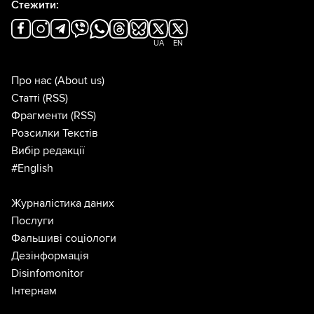
Стежити:
UA
EN
Про нас
(About us)
Статті
(RSS)
Фрагменти
(RSS)
Розсилки Текстів
Вибір редакції
#English
Журналістика даних
Послуги
Фальшиві соціологи
Дезінформація
Disinfomonitor
Інтернам