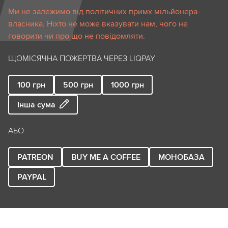
Ми не залежимо від політичних примх мільйонера-
власника. Ніхто не може вказувати нам, чого не
говорити чи про що не повідомляти.
ЩОМІСЯЧНА ПОЖЕРТВА ЧЕРЕЗ LIQPAY
100
грн
500
грн
1000
грн
Інша сума
АБО
PATREON
BUY ME A COFFEE
МОНОБАЗА
PAYPAL