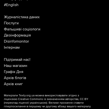
#English
Журналістика даних
Послуги
Фальшиві соціологи
Дезінформація
Disinfomonitor
Інтернам
Підтримай нас!
Наш магазин
Графік Дня
Архів блогів
Архів книг
Матеріали Texty.org.ua можна використовувати згідно з
ліцензією
Creative Commons із зазначенням авторства, CC BY
(переклад ліцензії
українською
). Велике прохання ставити
гіперпосилання в першому чи другому абзаці вашого матеріалу.