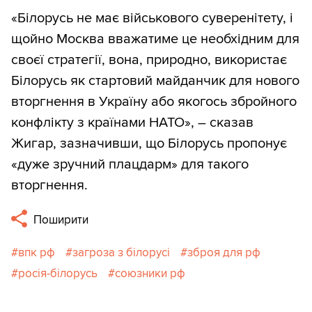
«Білорусь не має військового суверенітету, і
щойно Москва вважатиме це необхідним для
своєї стратегії, вона, природно, використає
Білорусь як стартовий майданчик для нового
вторгнення в Україну або якогось збройного
конфлікту з країнами НАТО», – сказав
Жигар, зазначивши, що Білорусь пропонує
«дуже зручний плацдарм» для такого
вторгнення.
Поширити
впк рф
загроза з білорусі
зброя для рф
росія-білорусь
союзники рф