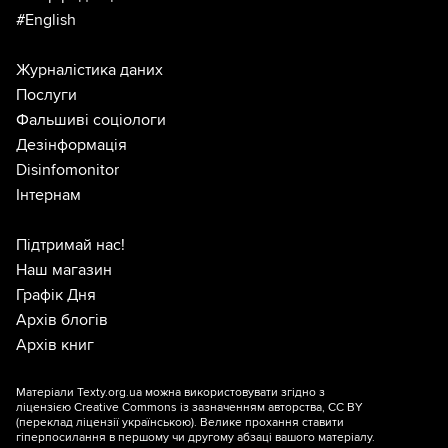
#English
Журналістика даних
Послуги
Фальшиві соціологи
Дезінформація
Disinfomonitor
Інтернам
Підтримай нас!
Наш магазин
Графік Дня
Архів блогів
Архів книг
Матеріали Texty.org.ua можна використовувати згідно з
ліцензією
Creative Commons із зазначенням авторства, CC BY
(переклад ліцензії
українською
). Велике прохання ставити
гіперпосилання в першому чи другому абзаці вашого матеріалу.