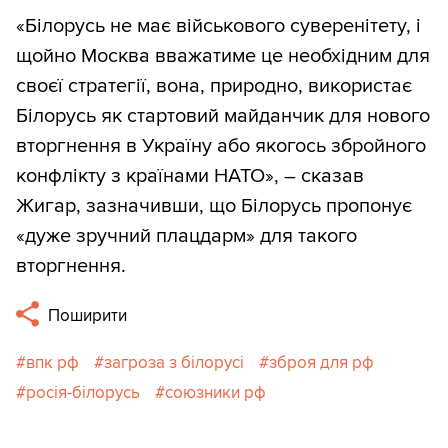
«Білорусь не має військового суверенітету, і
щойно Москва вважатиме це необхідним для
своєї стратегії, вона, природно, використає
Білорусь як стартовий майданчик для нового
вторгнення в Україну або якогось збройного
конфлікту з країнами НАТО», – сказав
Жигар, зазначивши, що Білорусь пропонує
«дуже зручний плацдарм» для такого
вторгнення.
Поширити
впк рф
загроза з білорусі
зброя для рф
росія-білорусь
союзники рф