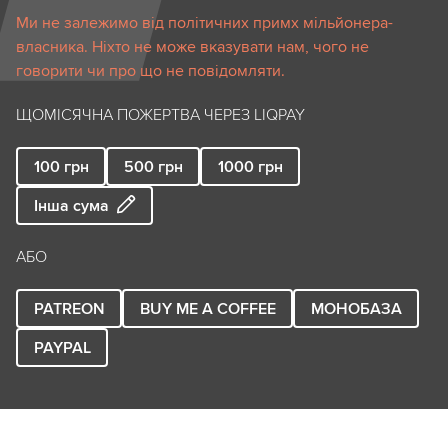
Ми не залежимо від політичних примх мільйонера-
власника. Ніхто не може вказувати нам, чого не
говорити чи про що не повідомляти.
ЩОМІСЯЧНА ПОЖЕРТВА ЧЕРЕЗ LIQPAY
100
грн
500
грн
1000
грн
Інша сума
АБО
PATREON
BUY ME A COFFEE
МОНОБАЗА
PAYPAL