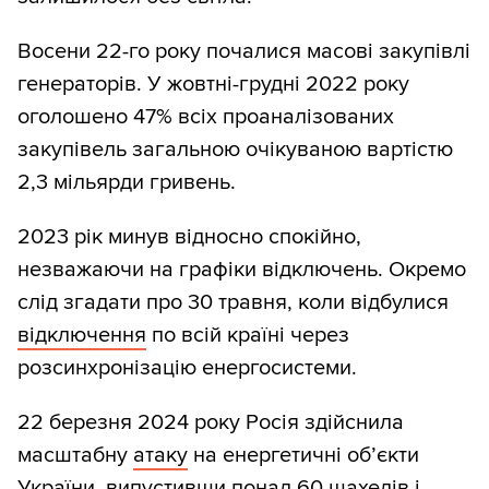
Восени 22-го року почалися масові закупівлі
генераторів. У жовтні-грудні 2022 року
оголошено 47% всіх проаналізованих
закупівель загальною очікуваною вартістю
2,3 мільярди гривень.
2023 рік минув відносно спокійно,
незважаючи на графіки відключень. Окремо
слід згадати про 30 травня, коли відбулися
відключення
по всій країні через
розсинхронізацію енергосистеми.
22 березня 2024 року Росія здійснила
масштабну
атаку
на енергетичні обʼєкти
України, випустивши понад 60 шахедів і