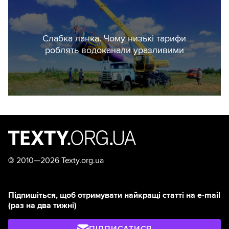
пункти.
Всі лоти були відсортовані за ключовими
Слабка ланка. Чому низькі тарифи
словами у назві (“генератор”, “сонячна”,
роблять водоканали уразливими
“вітрова”, “енергія” тощо). Отримані дані
були додатково вручну очищені від
невідовідних тендерів, наприклад,
закупівель автомобільних генераторів.
В результаті отримано список із 14 тисяч
170 закупівель на порталі Prozorro. Для
©
2010—2026 Texty.org.ua
обрахування сум бралася очікувана
вартість, яку замовник вказував у
закупівлі.
Підпишіться, щоб отримувати найкращі статті на e-mail
(раз на два тижні)
Кінцева вартість може відрізнятися.
Наприклад, Київтеплоенерго вдалося