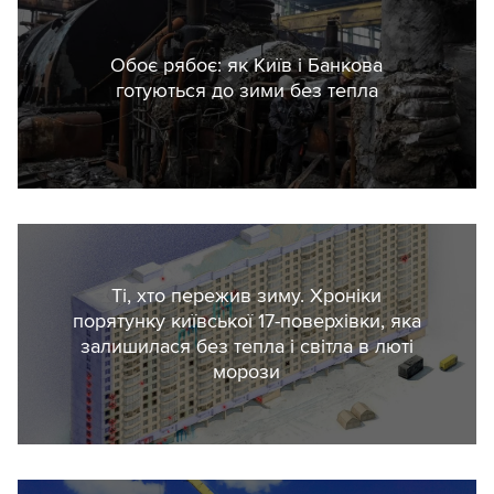
31121300-3 Вітрові генератори, 31127000-
2 Аварійні генератори.
Обоє рябоє: як Київ і Банкова
Дані відсортували за замовниками за
готуються до зими без тепла
ключовими словами: приналежністю до
сільських, селищних, міських органів
управління (рад та військових
адміністрацій), до закладів освіти
місцевих рад та до комунальних
закладів, установ, організацій (сюди
Ті, хто пережив зиму. Хроніки
включені й області організації).
порятунку київської 17-поверхівки, яка
залишилася без тепла і світла в люті
морози
Розподіл за областями та населеними
пунктами здійснювався за юридичною
адресою. Відповідно, деякі закупівлі
припали на окуповані Росією населені