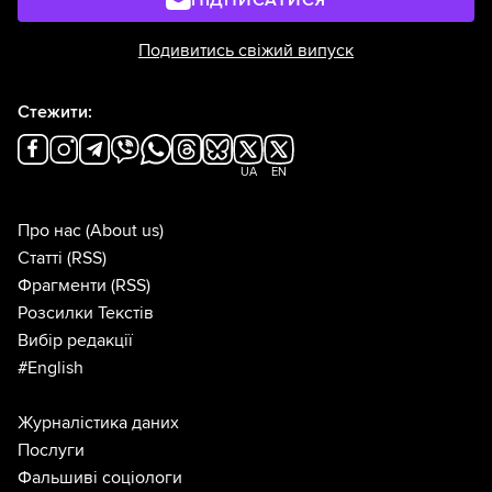
ПІДПИСАТИСЯ
зекономити майже 140 мільйонів гривень
Подивитись свіжий випуск
при
покупці
когенераційної установки. А
Запорізький Концерн “Міські теплові
Стежити:
мережі”
заплатив
на 19 мільйонів більше
за когенераційні установки.
UA
EN
Про нас
(About us)
Статті
(RSS)
Фрагменти
(RSS)
Розсилки Текстів
Вибір редакції
#English
Журналістика даних
Послуги
Фальшиві соціологи