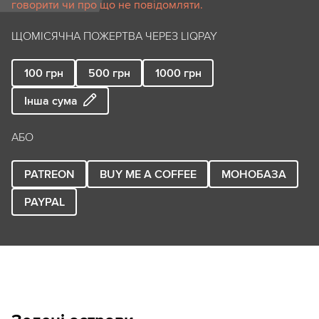
говорити чи про що не повідомляти.
ЩОМІСЯЧНА ПОЖЕРТВА ЧЕРЕЗ LIQPAY
100
грн
500
грн
1000
грн
Інша сума
АБО
PATREON
BUY ME A COFFEE
МОНОБАЗА
PAYPAL